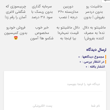
ماشینت رو
دوربین
سرمایه گذاری
چربیسوزی که
بدون دردسر
مداربسته 360
بدون ریسک با
شگفتی لاغری
بفروش | بدون
درجه | نصب
سود 38 درصد
آسان را رقم زد!
کمسیون
آسان و راحت
سالانه
ماشینتو به دلال
دلال ماشینتو به
خبر خوب
فروش خودرو
نده! به مصرف
قیمت نمیخره!
مخصوص
بدون کمیسیون
کننده بفروش!
بیا اینجا به
شکمو ها! آسون
بدون پاسخ به
قیمت
ترین روش
یک تماس
بفروش*فقط
لاغری معرفی
ارسال دیدگاه
خریدار واقعی*
شد
مجموع دیدگاهها : 0
در انتظار بررسی : 0
انتشار یافته : 0
دیدگاه خود را اینجا بنویسید
نام شما
پست الکترونیکی