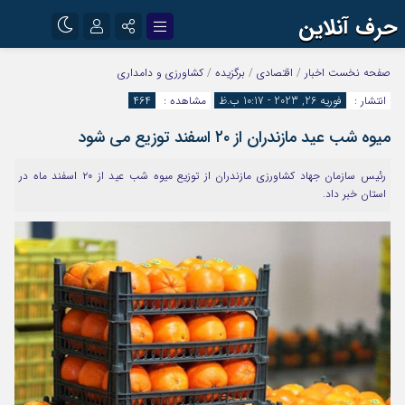
حرف آنلاین
نام کاربری یا نشانی ایمیل
اینستاگرام
تلگرام
صفحه نخست
اخبار
/
اقتصادی
/
برگزیده
/
کشاورزی و دامداری
انتشار :
فوریه 26, 2023 - 10:17 ب.ظ
مشاهده :
464
آپارات
میوه شب عید مازندران از ۲۰ اسفند توزیع می شود
رمز عبور
رئیس سازمان جهاد کشاورزی مازندران از توزیع میوه شب عید از ۲۰ اسفند ماه در
استان خبر داد.
مرا به خاطر بسپار