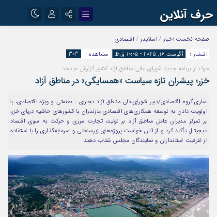
حرف آنلاین
نام کاربری یا نشانی ایمیل
اینستاگرام
تلگرام
صفحه نخست
اخبار
/
اسلایدر
/
اقتصادی
انتشار :
آگوست 16, 2025 - 10:05 ق.ظ
مشاهده :
303
آپارات
حرف از برنامه جدید شورای عالی مناطق آزاد کشور گزارش می‎دهد
رمز عبور
خزر؛ پیشران تازه سیاست «همسایگی» در مناطق آزاد
ساری-گروه اقتصادی/دبیر شورای‌عالی مناطق آزاد تجاری ـ صنعتی و ویژه اقتصادی، با
مرا به خاطر بسپار
اولویت دادن به توسعه همکاری‌های اقتصادی مازندران با کشورهای حاشیه دریای خزر،
بر تمرکز مدیران عامل مناطق آزاد بر تولید، تجارت مرزی و حرکت به سوی اقتصاد
دیجیتال تأکید کرد و از آنان خواست پروژه‌های زیرساختی و سرمایه‌گذاری را با استفاده
از ظرفیت استانداران و نمایندگان مجلس شتاب دهند.