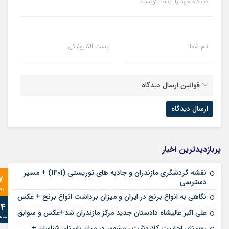
دیدگاه خود را اینجا بنویسید
نام شما
پست الکترونیکی
قوانین ارسال دیدگاه
پربازدیدترین اخبار
نقشه گردشگری مازندران و جاذبه های توریستی (1401) + مسیر
7
دسترسی
رو
نگاهی به انواع برنج در ایران و میزان برداشت انواع برنج + عکس
24
علی‌ اکبر عالیشاه دادستان جدید مرکز مازندران شد+عکس و سوابق
ساع
روستای اجابیت کلاردشت ، مشهور در میان باستان شناسان +