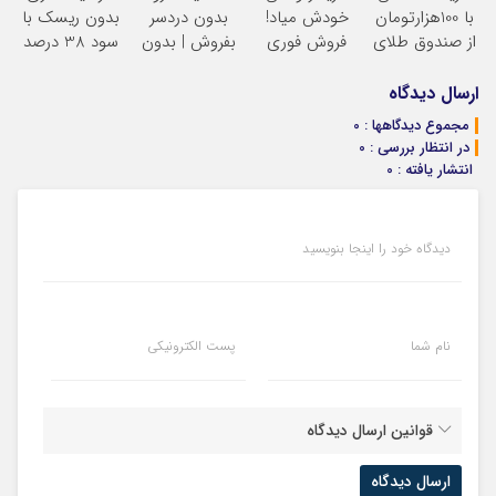
با 100هزارتومان
خودش میاد!
بدون دردسر
بدون ریسک با
تخفیف
از صندوق طلای
فروش فوری
بفروش | بدون
سود 38 درصد
آلتون
ماشین در همراه
کمسیون
سالانه
مکانیک
ارسال دیدگاه
مجموع دیدگاهها : 0
در انتظار بررسی : 0
انتشار یافته : 0
دیدگاه خود را اینجا بنویسید
نام شما
پست الکترونیکی
قوانین ارسال دیدگاه