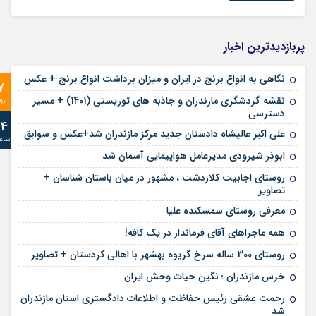
پربازدیدترین اخبار
نگاهی به انواع برنج در ایران و میزان برداشت انواع برنج + عکس
7
نقشه گردشگری مازندران و جاذبه های توریستی (1401) + مسیر
رو
دسترسی
24
علی‌ اکبر عالیشاه دادستان جدید مرکز مازندران شد+عکس و سوابق
ساع
ابوذر شیرودی مدیرعامل هواپیمایی آسمان شد
روستای اجابیت کلاردشت ، مشهور در میان باستان شناسان +
تصاویر
معرفی روستای سمسکنده علیا
همه ماجراهای آقای فرماندار در یک کافه!
روستای 300 ساله سرخ ‌گریوه بهشهر با اهالی کردستان + تصاویر
خرس مازندران ؛ نگین حیات وحش ایران
رحمت عشقی رئیس حفاظت و اطلاعات دادگستری استان مازندران
شد