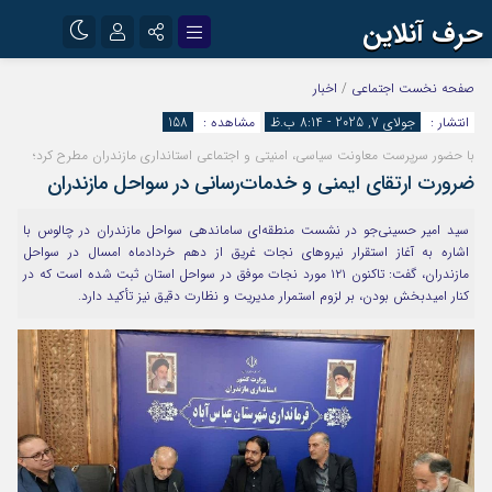
حرف آنلاین
نام کاربری یا نشانی ایمیل
اینستاگرام
تلگرام
صفحه نخست
اجتماعی
/
اخبار
انتشار :
جولای 7, 2025 - 8:14 ب.ظ
مشاهده :
158
آپارات
با حضور سرپرست معاونت سیاسی، امنیتی و اجتماعی استانداری مازندران مطرح کرد؛
رمز عبور
ضرورت ارتقای ایمنی و خدمات‌رسانی در سواحل مازندران
سید امیر حسینی‌جو در نشست منطقه‌ای ساماندهی سواحل مازندران در چالوس با
مرا به خاطر بسپار
اشاره به آغاز استقرار نیروهای نجات غریق از دهم خردادماه امسال در سواحل
مازندران، گفت: تاکنون ۱۲۱ مورد نجات موفق در سواحل استان ثبت شده است که در
کنار امیدبخش بودن، بر لزوم استمرار مدیریت و نظارت دقیق نیز تأکید دارد.