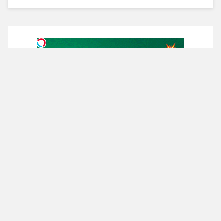
از سراسر وب
نگاهِ قبل، خستگی داشت... نگاهِ
پولت و فقط نگه ندار؛با طلا ازش
بعد، انرژی داره
بلفا با 25%
محافظت کن!!شروع سرمایه گذاری
تخفیف