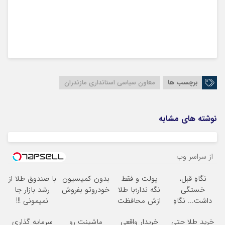
برچسب ها
معاون سیاسی استانداری مازندران
نوشته های مشابه
از سراسر وب
نگاهِ قبل،
پولت و فقط
بدون کمیسیون
با صندوق طلا از
خستگی
نگه ندار؛با طلا
خودروتو بفروش
رشد بازار جا
داشت... نگاهِ
ازش محافظت
نمیمونی !!!
بعد، انرژی داره
کن!!شروع
همین حالا
خرید طلا حتی
خریدار واقعی
ماشینت رو
سرمایه گذاری
بلفا با 25%
سرمایه گذاری
شروع کن