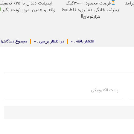
رآمد
فرصت محدود!! 3000گیگ
ایمپلنت دندان با ۲۵٪ تخفی
اینترنت خانگی 180 روزه فقط 600
واقعی، همین امروز نوبت بگیر
هزارتومان!!
انتشار یافته : 0
در انتظار بررسی : 0
مجموع دیدگاهها : 
پست الکترونیکی