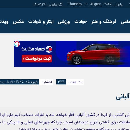
برابر با : Thursday - 6 - August - 2026
ساعت :
8:07:26
ماعی
فرهنگ و هنر
حوادث
ورزشی
ایثار و شهادت
عکس
ویدئو
درباره ما
کارگاه آموز
تولید محتوا
مجله ای
مشاهده :
323
انتشار :
فوریه 25, 2025 - 5:15 ب.ظ
بانی
 کشتی، از فردا در کشور آلبانی آغاز خواهد شد و نفرات منتخب تیم ملی ایرا
بقات برای کشتی ایران دوچندان است، چرا که چهره‌های اصلی و المپیکی ما د
 مستقیمی بر جایگاه و موقعیت‌شان در رقابت‌های پیش‌رو داشته باشد.