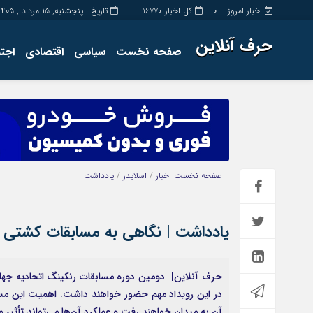
اخبار امروز :
کل اخبار
تاریخ : پنجشنبه, ۱۵ مرداد , ۱۴۰۵
16770
0
حرف آنلاین
صفحه نخست
سیاسی
اقتصادی
اجت
برگه نمونه
تماس با ما
صفحه نخست
اخبار
/
اسلایدر
/
یادداشت
یادداشت | نگاهی به مسابقات کشتی آل
حرف آنلاین| دومین دوره مسابقات رنکینگ اتحادیه جهانی
در این رویداد مهم حضور خواهند داشت. اهمیت این مسا
آن به میدان خواهند رفت و عملکرد آن‌ها می‌تواند تأثیر