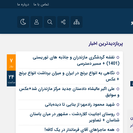
تماس با ما
درباره ما
شی راه اندازی سایت و
نام کاربری یا نشانی ایمیل
اینستاگرام
پربازدیدترین اخبار
 سایت های خبری و
تلگرام
نقشه گردشگری مازندران و جاذبه های توریستی
7
رمز عبور
(1401) + مسیر دسترسی
آپارات
روز
نگاهی به انواع برنج در ایران و میزان برداشت انواع برنج
24
+ عکس
ساعت
مرا به خاطر بسپار
علی‌ اکبر عالیشاه دادستان جدید مرکز مازندران شد+عکس
و سوابق
شهید محمود رادمهر؛ از بنایی تا دیده‌بانی
روستای اجابیت کلاردشت ، مشهور در میان باستان
ن
شناسان + تصاویر
ر
همه ماجراهای آقای فرماندار در یک کافه!