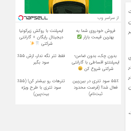
ت
از سراسر وب
ن
فروش خودروی شما به
ایمپلنت با روکش زیرکونیا
ر
بهترین قیمت بازار
دیجیتال رایگان + گارانتی
شرکتی
بدون چک، بدون ضامن؛
فقط تتر نگه ندار، ازش ۵۵٪
ی
ایمپلنتتو اقساطی با گارانتی
سود بگیر
ر
شرکتی شروع کن
ر
۵۵٪ سود تتری در بین‌پین
تترهات رو بیشتر کن! (۵۵٪
ن
فعال شد!! (فرصت محدود
سود تتری با طرح ویژه
ثبت‌نام)
بیت‌پین)
،