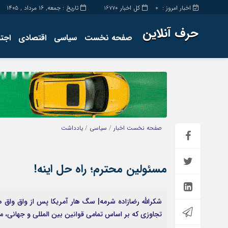
اخبار امروز :
کل اخبار
تاریخ : جمعه, ۱۶ مرداد , ۱۴۰۵
16770
0
حرف آنلاین
صفحه نخست
سیاسی
اقتصادی
اجت
برگه نمونه
تماس با ما
صفحه نخست
اخبار
/
سیاسی
/
یادداشت
مسئولین محترم؛ راه حل اینه!
شکرالله رضازاده شرمه| سگ هار آمریکا پس از واق واق های
تجاوزی که بر اساس تمامی قوانین بین المللی و جهانی، م