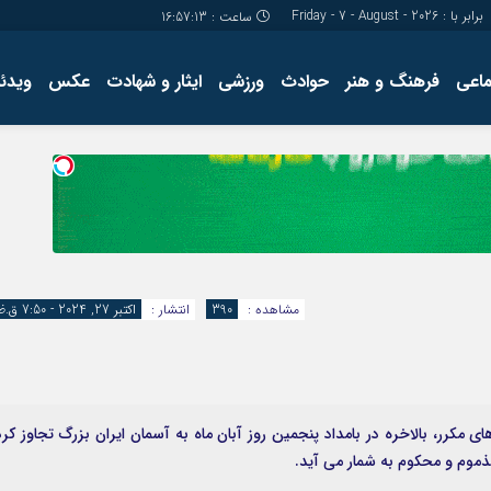
برابر با : Friday - 7 - August - 2026
ساعت :
16:57:14
ماعی
فرهنگ و هنر
حوادث
ورزشی
ایثار و شهادت
عکس
ویدئو
درباره ما
کارگاه آموز
تولید محتوا
مجله ای
مشاهده :
390
انتشار :
اکتبر 27, 2024 - 7:50 ق.ظ
 مکرر، بالاخره در بامداد پنجمین روز آبان ماه به آسمان ایران بزرگ تجاوز کرد
ذموم و محکوم به شمار می آید.