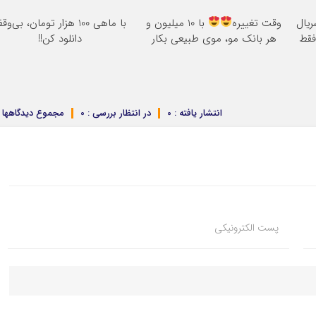
ریال
وقت تغییره
با 10 میلیون و
با ماهی 100 هزار تومان، بی‌وق
فقط
هر بانک مو، موی طبیعی بکار
دانلود کن!!
انتشار یافته : 0
در انتظار بررسی : 0
مجموع دیدگاهها : 
پست الکترونیکی