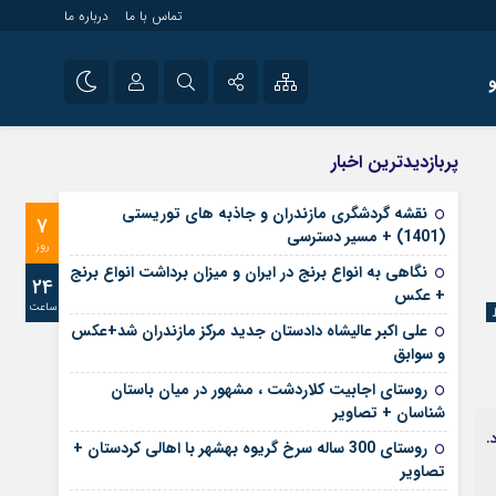
تماس با ما
درباره ما
شی راه اندازی سایت و
نام کاربری یا نشانی ایمیل
اینستاگرام
پربازدیدترین اخبار
 سایت های خبری و
تلگرام
نقشه گردشگری مازندران و جاذبه های توریستی
7
رمز عبور
(1401) + مسیر دسترسی
آپارات
روز
نگاهی به انواع برنج در ایران و میزان برداشت انواع برنج
24
+ عکس
ساعت
مرا به خاطر بسپار
علی‌ اکبر عالیشاه دادستان جدید مرکز مازندران شد+عکس
و سوابق
روستای اجابیت کلاردشت ، مشهور در میان باستان
شناسان + تصاویر
.
روستای 300 ساله سرخ ‌گریوه بهشهر با اهالی کردستان +
تصاویر