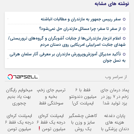
نوشته های مشابه
25 فوریه 2026
سفر رییس جمهور به مازندران و مطالبات انباشته
21 فوریه 2026
از سفر تا سفر؛ چرا مسائل مازندران حل نمی‌شود؟
اعلام انزجار مازندرانی‌ها از جنایات آشوبگران و گروه‌های تروریستی/
12 ژانویه 2026
شهدای جنایت اسراییلی امریکایی روی دستان مردم
تأکید مدیرکل آموزش‌وپرورش مازندران بر معرفی آثار سلمان هراتی
02 نوامبر 2025
به نسل جوان
از سراسر وب
پماد درمان جای
فقط با 6
ترمیم جای زخم،
میخوایم رایگان
زخم در ۷ روز در
میلیون دندونتو
بخیه و
بهت یاد بدیم
یزد تولید شد!
ایمپلنت کن!
سوختگی فقط
چجوری
(مشاوره بگیرید)
در 3 هفته!!
پولدارشی! باور
پایان دغدغه
کاهش چشمگیر
ایمپلنت کره‌ای
ایمپلنت کره‌ای
نداری امتحانش
هزینه های
سایز و وزن با
درجه یک فقط 6
درجه یک فقط 6
مجانیه
دندان پزشکی با
یک روش
میلیون تومن
میلیون تومن