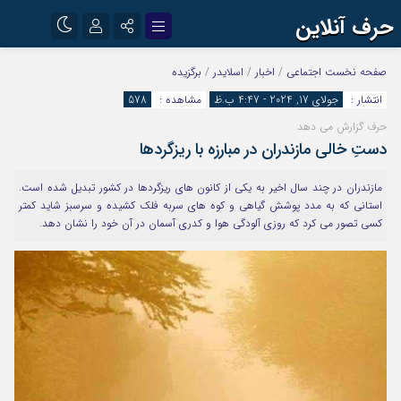
حرف آنلاین
نام کاربری یا نشانی ایمیل
اینستاگرام
تلگرام
صفحه نخست
اجتماعی
/
اخبار
/
اسلایدر
/
برگزیده
انتشار :
جولای 17, 2024 - 4:47 ب.ظ
مشاهده :
578
آپارات
حرف گزارش می دهد
رمز عبور
دستِ خالی مازندران در مبارزه با ریزگردها
مازندران در چند سال اخیر به یکی از کانون های ریزگردها در کشور تبدیل شده است.
مرا به خاطر بسپار
استانی که به مدد پوشش گیاهی و کوه های سربه فلک کشیده و سرسبز شاید کمتر
کسی تصور می کرد که روزی آلودگی هوا و کدری آسمان در آن خود را نشان دهد.