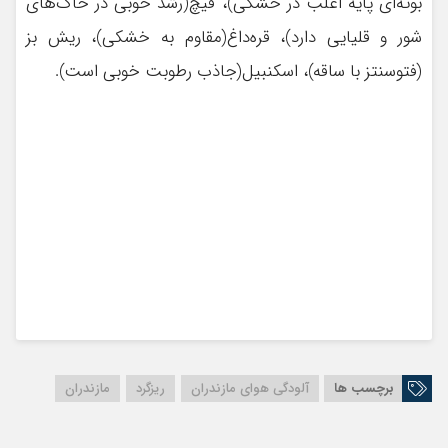
بوته‌ای پایه اغلب در خشکی)، قیچ(رشد خوبی در خاک‌های
شور و قلیایی دارد)، قره‌داغ(مقاوم به خشکی)، ریش بز
(فتوسنتز با ساقه)، اسکنبیل(جاذب رطوبت خوبی است).
برچسب ها
آلودگی هوای مازندران
ریزگرد
مازندران