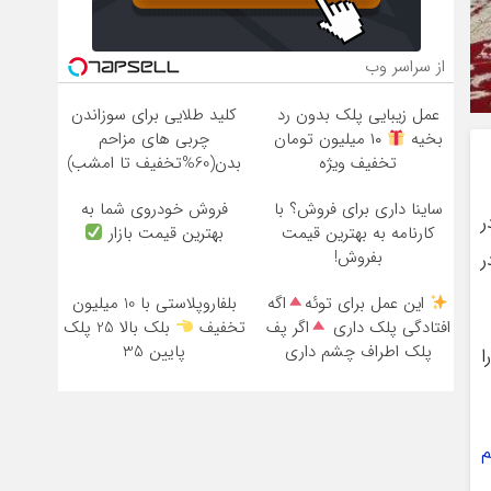
از سراسر وب
عمل زیبایی پلک بدون رد
کلید طلایی برای سوزاندن
بخیه
۱۰ میلیون تومان
چربی های مزاحم
تخفیف ویژه
بدن(60%تخفیف تا امشب)
ساینا داری برای فروش؟ با
فروش خودروی شما به
ر
کارنامه به بهترین قیمت
بهترین قیمت بازار
بفروش!
ر
این عمل برای توئه
اگه
بلفاروپلاستی با 10 میلیون
افتادگی پلک داری
اگر پف
تخفیف
بلک بالا 25 پلک
پلک اطراف چشم داری
پایین 35
ا