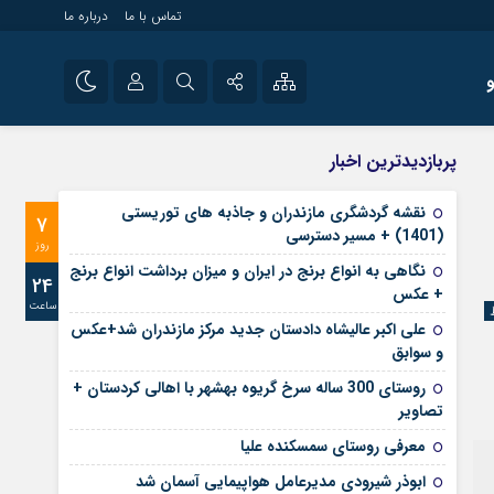
تماس با ما
درباره ما
شی راه اندازی سایت و
نام کاربری یا نشانی ایمیل
اینستاگرام
پربازدیدترین اخبار
 سایت های خبری و
تلگرام
نقشه گردشگری مازندران و جاذبه های توریستی
7
رمز عبور
(1401) + مسیر دسترسی
آپارات
روز
نگاهی به انواع برنج در ایران و میزان برداشت انواع برنج
24
+ عکس
ساعت
مرا به خاطر بسپار
علی‌ اکبر عالیشاه دادستان جدید مرکز مازندران شد+عکس
و سوابق
روستای 300 ساله سرخ ‌گریوه بهشهر با اهالی کردستان +
تصاویر
معرفی روستای سمسکنده علیا
ابوذر شیرودی مدیرعامل هواپیمایی آسمان شد