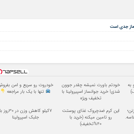
نماز جدی است
 به
خودتم باورت نمیشه چقدر جوون
خودروت رو سریع و امن بفرو
شدی! خرید جوانساز اسپیرولینا با
تنها با یک بار مراجعه
تخفیف ویژه
نن؛
این کرم ضدچروک غذای پوستت
7کیلو کاهش وزن در 30روز ب
اسه.
رو تامین میکنه (خرید با
جلبک اسپرولینا
40%تخفیف)