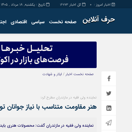
اخبار امروز :
کل اخبار
تاریخ : یکشنبه, ۱۸ مرداد , ۱۴۰۵
16773
0
حرف آنلاین
صفحه نخست
سیاسی
اقتصادی
اجت
برگه نمونه
تماس با ما
صفحه نخست
اخبار
/
ایثار و شهادت
نماینده ولی فقیه در مازندران مطرح کرد:
هنر مقاومت متناسب با نیاز جوانان تو
نماینده ولی فقیه در مازندران گفت: محصولات هنری باید 