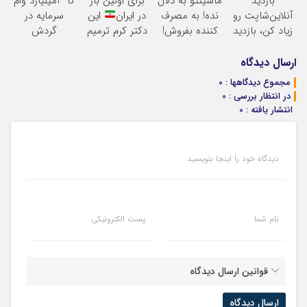
بازدید
ماشینتو به دلال
برای اولین بار
تا 3میلیارد وام
و خدماتت رو
آنلاین‌شاپت رو
نده! به مصرف
در ایران
این
سرمایه در
بفروش
زیاد کن، بازدید
کننده بفروش!
دکتر کرم ترمیم
گردش
بالاتر = درآمد
بدون پاسخ به
کننده 23 روزه
فروشندگان =>
بیشتر
یک تماس
ساخت!
فروشگاهت رو
ارسال دیدگاه
ثبت کن
مجموع دیدگاهها : 0
در انتظار بررسی : 0
انتشار یافته : 0
دیدگاه خود را اینجا بنویسید
نام شما
پست الکترونیکی
قوانین ارسال دیدگاه