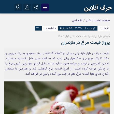
حرف آنلاین
نام کاربری یا نشانی ایمیل
اینستاگرام
تلگرام
صفحه نخست
اخبار
/
اقتصادی
انتشار :
آگوست 18, 2025 - 10:55 ق.ظ
مشاهده :
291
آپارات
گرمای هوا تولید را هم تحت تاثیر قرار داد؟!
رمز عبور
پرواز قیمت مرغ در مازندران
قیمت مرغ در بازار مازندران درحالی از ۲هفته گذشته با روند صعودی به یک میلیون و
مرا به خاطر بسپار
۳۵۰ تا یک میلیون و ۴۰۰ هزار ریال رسید که به گفته مدیر عامل اتحادیه مرغداران
استان کمبودی در تولید و عرضه وجود ندارد اما به دلیل گرمای هوا وزن گیری مرغ را
با چالش مواجه کرده است. از امروز قیمت مرغ کاهشی شد و همزمان با متعادل
شدن دمای هوا قیمت مرغ هم در چند روز آینده پایین تر خواهد آمد.