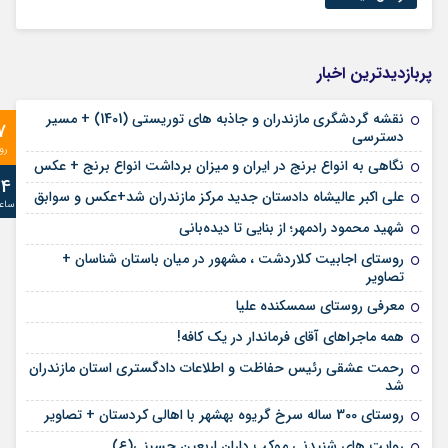
پربازدیدترین اخبار
نقشه گردشگری مازندران و جاذبه های توریستی (1401) + مسیر
7
دسترسی
رو
نگاهی به انواع برنج در ایران و میزان برداشت انواع برنج + عکس
24
علی‌ اکبر عالیشاه دادستان جدید مرکز مازندران شد+عکس و سوابق
ساع
شهید محمود رادمهر؛ از بنایی تا دیده‌بانی
روستای اجابیت کلاردشت ، مشهور در میان باستان شناسان +
تصاویر
معرفی روستای سمسکنده علیا
همه ماجراهای آقای فرماندار در یک کافه!
رحمت عشقی رئیس حفاظت و اطلاعات دادگستری استان مازندران
شد
روستای 300 ساله سرخ ‌گریوه بهشهر با اهالی کردستان + تصاویر
روایت های شنیدنی موکب داران اربعین حسینی(ع)