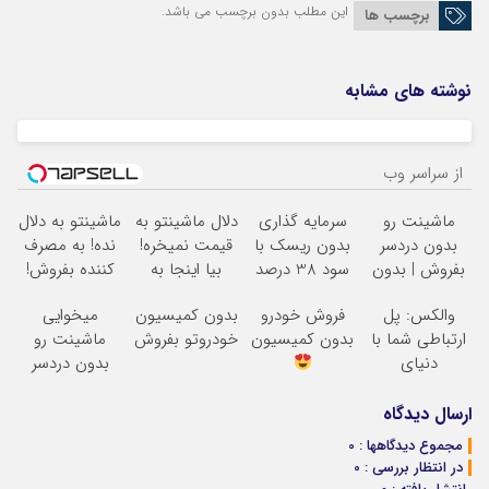
این مطلب بدون برچسب می باشد.
برچسب ها
نوشته های مشابه
از سراسر وب
ماشینت رو
سرمایه گذاری
دلال ماشینتو به
ماشینتو به دلال
بدون دردسر
بدون ریسک با
قیمت نمیخره!
نده! به مصرف
بفروش | بدون
سود 38 درصد
بیا اینجا به
کننده بفروش!
کمسیون
سالانه
قیمت
بدون پاسخ به
والکس: پل
فروش خودرو
بدون کمیسیون
میخوایی
بفروش*فقط
یک تماس
ارتباطی شما با
بدون کمیسیون
خودروتو بفروش
ماشینت رو
خریدار واقعی*
دنیای
بدون دردسر
سرمایه‌گذاری
بفروشی؟ بدون
دیجیتال
کمیسیون
ارسال دیدگاه
مجموع دیدگاهها : 0
در انتظار بررسی : 0