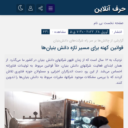
حرف آنلاین
نام کاربری یا نشانی ایمیل
اینستاگرام
تلگرام
صفحه نخست
بی نام
انتشار :
آوریل 28, 2022 - 7:30 ق.ظ
مشاهده :
431
آپارات
گزارشی از چالش‌ها بر سر راه شرکت‌های دانش‌بنیان
رمز عبور
قوانین کهنه برای مسیر تازه دانش بنیان‌ها
نزدیک به ۱۲ سال است که از زمان ظهور شرکتهای دانش بنیان در کشور ما می‌گذرد. از
مرا به خاطر بسپار
همان ابتدای فعالیت شرکتهای دانش بنیان، خلأ قوانین مربوط به تولیدات فناورانه
احساس می‌شد. از این رو، دست اندرکاران اجرایی و مسئولان حوزه فناوری تلاش
کردند که با بررسی مشکلات موجود شرکتها، مقررات مربوط به دانش بنیان‌ها را تدوین
کنند.