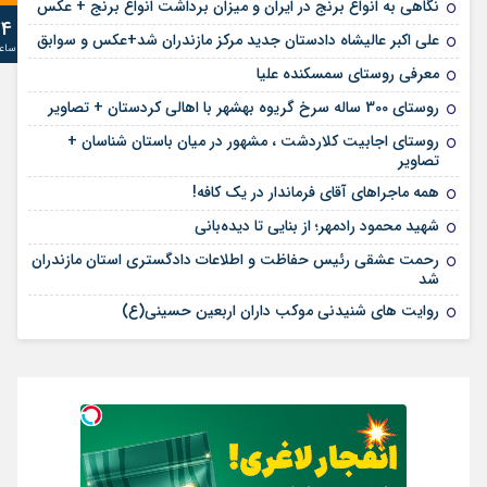
نگاهی به انواع برنج در ایران و میزان برداشت انواع برنج + عکس
24
علی‌ اکبر عالیشاه دادستان جدید مرکز مازندران شد+عکس و سوابق
ساع
معرفی روستای سمسکنده علیا
روستای 300 ساله سرخ ‌گریوه بهشهر با اهالی کردستان + تصاویر
روستای اجابیت کلاردشت ، مشهور در میان باستان شناسان +
تصاویر
همه ماجراهای آقای فرماندار در یک کافه!
شهید محمود رادمهر؛ از بنایی تا دیده‌بانی
رحمت عشقی رئیس حفاظت و اطلاعات دادگستری استان مازندران
شد
روایت های شنیدنی موکب داران اربعین حسینی(ع)