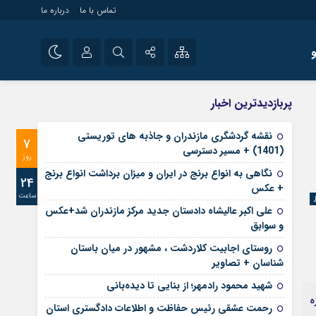
تماس با ما
درباره ما
شی راه اندازی سایت و
نام کاربری یا نشانی ایمیل
اینستاگرام
پربازدیدترین اخبار
 سایت های خبری و
تلگرام
نقشه گردشگری مازندران و جاذبه های توریستی
7
رمز عبور
(1401) + مسیر دسترسی
آپارات
روز
نگاهی به انواع برنج در ایران و میزان برداشت انواع برنج
24
+ عکس
ساعت
مرا به خاطر بسپار
علی‌ اکبر عالیشاه دادستان جدید مرکز مازندران شد+عکس
و سوابق
روستای اجابیت کلاردشت ، مشهور در میان باستان
شناسان + تصاویر
شهید محمود رادمهر؛ از بنایی تا دیده‌بانی
ه
رحمت عشقی رئیس حفاظت و اطلاعات دادگستری استان