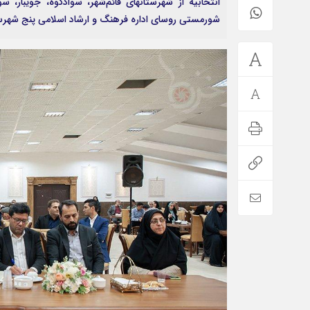
انتخابیه از شهرستانهای قائم‌شهر، سوادکوه، جویبار،
شورمستی روسای اداره فرهنگ و ارشاد اسلامی پنج شهرستا