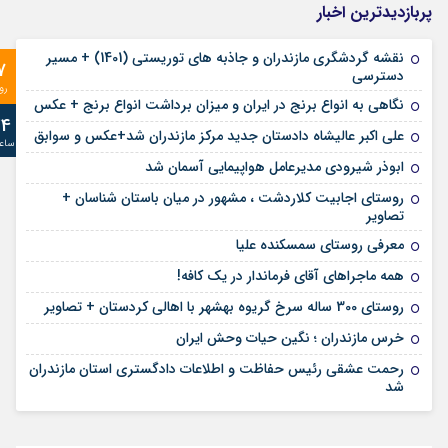
پربازدیدترین اخبار
نقشه گردشگری مازندران و جاذبه های توریستی (1401) + مسیر
7
دسترسی
رو
نگاهی به انواع برنج در ایران و میزان برداشت انواع برنج + عکس
24
علی‌ اکبر عالیشاه دادستان جدید مرکز مازندران شد+عکس و سوابق
ساع
ابوذر شیرودی مدیرعامل هواپیمایی آسمان شد
روستای اجابیت کلاردشت ، مشهور در میان باستان شناسان +
تصاویر
معرفی روستای سمسکنده علیا
همه ماجراهای آقای فرماندار در یک کافه!
روستای 300 ساله سرخ ‌گریوه بهشهر با اهالی کردستان + تصاویر
خرس مازندران ؛ نگین حیات وحش ایران
رحمت عشقی رئیس حفاظت و اطلاعات دادگستری استان مازندران
شد