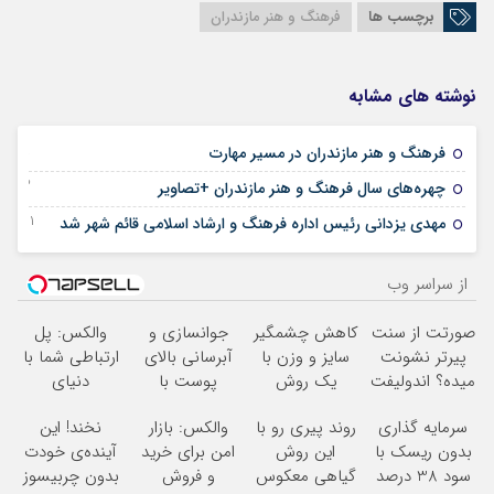
برچسب ها
فرهنگ و هنر مازندران
نوشته های مشابه
18 نوامبر 2024
فرهنگ و هنر مازندران در مسیر مهارت
13 نوامبر 2024
چهره‌های سال فرهنگ و هنر مازندران +تصاویر
11 دسامبر 2023
مهدی یزدانی رئیس اداره فرهنگ و ارشاد اسلامی قائم شهر شد
از سراسر وب
صورتت از سنت
کاهش چشمگیر
جوانسازی و
والکس: پل
پیرتر نشونت
سایز و وزن با
آبرسانی بالای
ارتباطی شما با
میده؟ اندولیفت
یک روش
پوست با
دنیای
برش می‌گردونه
خانگی60%تخفیف
اسپیرولینا
سرمایه‌گذاری
سرمایه گذاری
روند پیری رو با
والکس: بازار
نخند! این
دیجیتال
بدون ریسک با
این روش
امن برای خرید
آینده‌ی خودت
سود 38 درصد
گیاهی معکوس
و فروش
بدون چربیسوز