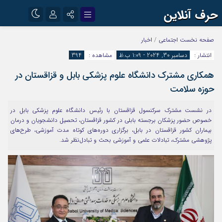
حرف آنلاین
نام کاربری یا نشانی ایمیل
اینستاگرام
تلگرام
صفحه نخست
اجتماعی
/
اخبار
انتشار :
دسامبر 30, 2024 - 1:09 ب.ظ
مشاهده :
394
آپارات
همکاری مشترک دانشگاه علوم پزشکی بابل و قزاقستان در
رمز عبور
حوزه سلامت
در نشست مشترک سرکنسول قزاقستان با رئیس دانشگاه علوم پزشکی بابل در
مرا به خاطر بسپار
خصوص حضور پزشکان برجسته بابلی در کشور قزاقستان، تحصیل دانشجویان و درمان
بیماران کشور قزاقستان در بابل، برگزاری دوره‌های کوتاه مدت آموزشی، طرح‌های
پژوهشی مشترک، تبادلات علمی و آموزشی بحث و تبادل‌نظر شد.