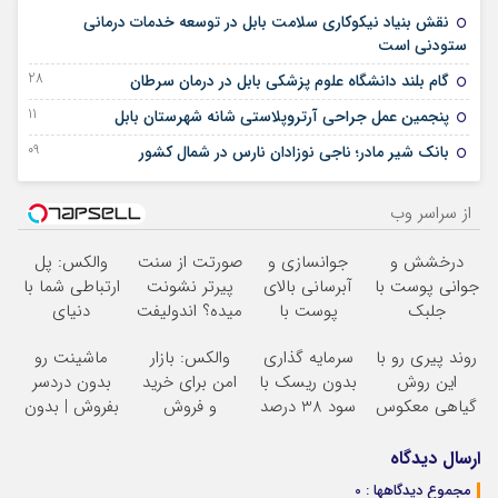
نقش بنیاد نیکوکاری سلامت بابل در توسعه خدمات درمانی
25 اکتبر 2025
ستودنی است
28 آگوست 2025
گام بلند دانشگاه علوم پزشکی بابل در درمان سرطان
11 آگوست 2025
پنجمین عمل جراحی آرتروپلاستی شانه شهرستان بابل
09 آگوست 2025
بانک شیر مادر؛ ناجی نوزادان نارس در شمال کشور
از سراسر وب
درخشش و
جوانسازی و
صورتت از سنت
والکس: پل
جوانی پوست با
آبرسانی بالای
پیرتر نشونت
ارتباطی شما با
جلبک
پوست با
میده؟ اندولیفت
دنیای
اسپیرولینا! خرید
اسپیرولینا
برش می‌گردونه
سرمایه‌گذاری
روند پیری رو با
سرمایه گذاری
والکس: بازار
ماشینت رو
محصول با
دیجیتال
این روش
بدون ریسک با
امن برای خرید
بدون دردسر
تخفیف ویژه
گیاهی معکوس
سود 38 درصد
و فروش
بفروش | بدون
کن
سالانه
دارایی‌های
کمسیون
دیجیتال
ارسال دیدگاه
مجموع دیدگاهها : 0