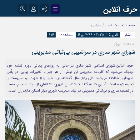
حرف آنلاین
نام کاربری یا نشانی ایمیل
اینستاگرام
تلگرام
صفحه نخست
اخبار
/
سیاسی
انتشار :
اکتبر 25, 2025 - 7:44 ق.ظ
مشاهده :
414
آپارات
یادداشت روز/
رمز عبور
شورای شهر ساری در سراشیبی بی‌ثباتی مدیریتی
حرف آنلاین:شورای اسلامی شهر ساری در حالی به روزهای پایانی دوره ششم خود
مرا به خاطر بسپار
نزدیک می‌شود که کارنامه مدیریتی آن بیش از هر چیز با تغییرات پیاپی در رأس
شهرداری شناخته می‌شود. طی پنج سال گذشته، این شورا پنج شهردار و سرپرست را
تجربه کرده است؛ آماری که به گفته کارشناسان شهری، نشانه‌ای از نبود انسجام، ضعف
در تصمیم‌سازی و بی‌ثباتی مدیریتی در نهاد مدیریت شهری مرکز استان مازندران است.