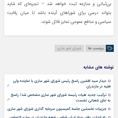
بی‌ثباتی و منازعه ثبت خواهد شد — تجربه‌ای که شاید
بتواند درسی برای شوراهای آینده باشد تا میان رقابت
سیاسی و منافع عمومی تمایز قائل شوند.
برچسب ها
شورای شهر ساری
نوشته های مشابه
دیدار سید افشین راسخ رئیس شورای شهر ساری با نماینده ولی
09 آگوست 2025
فقیه در مازندران
ترکیب جدید هیات رئیسه شورای شهر ساری مشخص شد/ راسخ
03 آگوست 2025
به جای شعبانی نشست
15 آوریل 2025
جزییات نخستین جلسه کمیسیون سرمایه گذاری شورای شهر ساری
27 فوریه 2025
راه اندازی دفتر بنیاد ایران شناسی شعبه مازندران در ساری+تصاویر