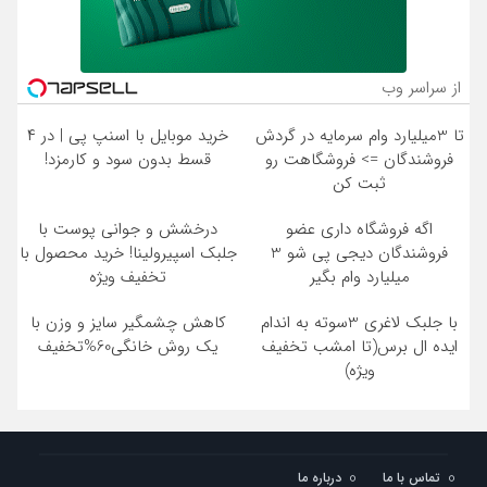
از سراسر وب
تا 3میلیارد وام سرمایه در گردش
خرید موبایل با اسنپ پی | در ۴
فروشندگان => فروشگاهت رو
قسط بدون سود و کارمزد!
ثبت کن
اگه فروشگاه داری عضو
درخشش و جوانی پوست با
فروشندگان دیجی پی شو 3
جلبک اسپیرولینا! خرید محصول با
میلیارد وام بگیر
تخفیف ویژه
با جلبک لاغری 3سوته به اندام
کاهش چشمگیر سایز و وزن با
ایده ال برس(تا امشب تخفیف
یک روش خانگی60%تخفیف
ویژه)
تماس با ما
درباره ما