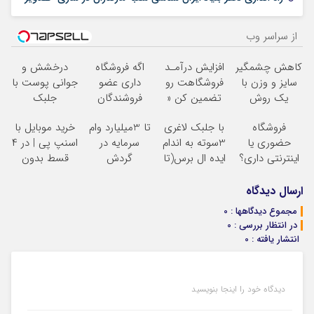
از سراسر وب
کاهش چشمگیر
افزایش درآمـد
اگه فروشگاه
درخشش و
سایز و وزن با
فروشگاهت رو
داری عضو
جوانی پوست با
یک روش
تضمین کن «
فروشندگان
جلبک
خانگی60%تخفیف
فروشگاهت رو
دیجی پی شو 3
اسپیرولینا! خرید
فروشگاه
با جلبک لاغری
تا 3میلیارد وام
خرید موبایل با
ثبت کن »
میلیارد وام بگیر
محصول با
حضوری یا
3سوته به اندام
سرمایه در
اسنپ پی | در ۴
تخفیف ویژه
اینترنتی داری؟
ایده ال برس(تا
گردش
قسط بدون
راحت محصول
امشب تخفیف
فروشندگان =>
سود و کارمزد!
و خدماتت رو
ویژه)
فروشگاهت رو
ارسال دیدگاه
بفروش
ثبت کن
مجموع دیدگاهها : 0
در انتظار بررسی : 0
انتشار یافته : 0
دیدگاه خود را اینجا بنویسید