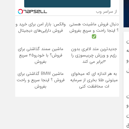
از سراسر وب
دنبال فروش ماشینت هستی
والکس: بازار امن برای خرید و
؟ اینجا راحت و سریع بفروش
فروش دارایی‌های دیجیتال
ن
جدیدترین متد لاغری بدون
ماشین سمند گذاشتی برای
ه
رژیم و ورزش چربیسوزی را
فروش؟ با خودرو45 سریع
و
3برابر می کند
بفروش
ل
به هر اندازه ای که میخوای
ماشین BMW گذاشتی برای
میتونی طلا بخری از سرمایه
فروش ؟ اینجا سریع و راحت
ات محافظت کنی
بفروش
ن
و
ن
ق