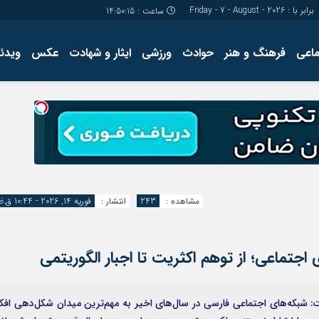
برابر با : Friday - 7 - August - 2026
ساعت :
14:50:16
ماعی
فرهنگ و هنر
حوادث
ورزشی
ایثار و شهادت
عکس
ویدئو
درباره ما
کارگاه آموز
تولید محتوا
مجله ای
مشاهده :
243
انتشار :
فوریه 14, 2026 - 10:44 ق.ظ
تماعی؛ از توهم اکثریت تا اجبار الگوریتمی
طات: شبکه‌های اجتماعی فارسی در سال‌های اخیر به مهم‌ترین میدان شکل‌دهی افکا