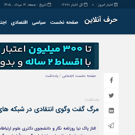
اخبار امروز :
کل اخبار
تاریخ : جمعه, ۱۶ مرداد , ۱۴۰۵
16770
0
حرف آنلاین
صفحه نخست
سیاسی
اقتصادی
اجت
برگه نمونه
تماس با ما
صفحه نخست
اجتماعی
/
یادداشت
یادداشت/
مرگ گفت وگوی انتقادی در شبکه های اج
الناز پاک نیا روزنامه نگار و دانشجوی دکتری علوم ارتبا