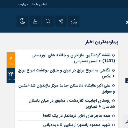
تماس با ما
درباره ما
شی راه اندازی سایت و
نام کاربری یا نشانی ایمیل
اینستاگرام
پربازدیدترین اخبار
 سایت های خبری و
تلگرام
نقشه گردشگری مازندران و جاذبه های توریستی
7
رمز عبور
(1401) + مسیر دسترسی
آپارات
روز
نگاهی به انواع برنج در ایران و میزان برداشت انواع برنج
24
+ عکس
ساعت
مرا به خاطر بسپار
علی‌ اکبر عالیشاه دادستان جدید مرکز مازندران شد+عکس
و سوابق
روستای اجابیت کلاردشت ، مشهور در میان باستان
شناسان + تصاویر
همه ماجراهای آقای فرماندار در یک کافه!
ر
شهید محمود رادمهر؛ از بنایی تا دیده‌بانی