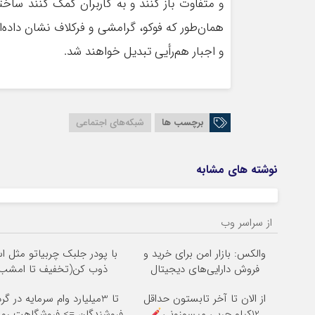
و متفاوت باز کنند و به کاربران کمک کنند ساخت
همان‌طور که فوکو، گرامشی و فرکلاف نشان داده‌ا
و اجبار هم‌رأیی تبدیل خواهند شد.
برچسب ها
شبکه‌های اجتماعی
نوشته های مشابه
از سراسر وب
والکس: بازار امن برای خرید و
با پودر جلبک چربیاتو مثل ا
فروش دارایی‌های دیجیتال
ذوب کن(تخفیف تا امشب)
از الان تا آخر تابستون حداقل
تا 3میلیارد وام سرمایه در 
12کیلو چربی میسوزونی
فروشندگان => فروشگاهت رو 