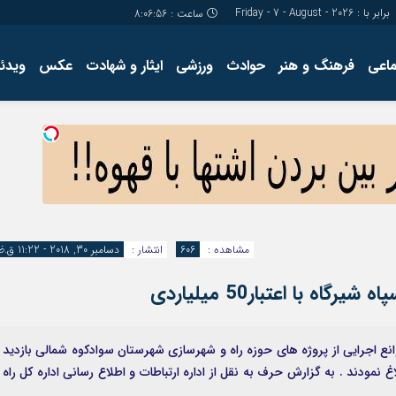
برابر با : Friday - 7 - August - 2026
ساعت :
8:06:57
ماعی
فرهنگ و هنر
حوادث
ورزشی
ایثار و شهادت
عکس
ویدئو
درباره ما
کارگاه آموز
تولید محتوا
مجله ای
مشاهده :
606
انتشار :
دسامبر 30, 2018 - 11:22 ق.ظ
 با اعتبار50 میلیاردی
انع اجرایی از پروژه های حوزه راه و شهرسازی شهرستان سوادکوه شمالی بازدید 
مودند . به گزارش حرف به نقل از اداره ارتباطات و اطلاع رسانی اداره کل راه 