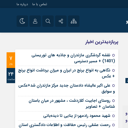
تماس با ما
درباره ما
شی راه اندازی سایت و
نام کاربری یا نشانی ایمیل
اینستاگرام
پربازدیدترین اخبار
 سایت های خبری و
تلگرام
نقشه گردشگری مازندران و جاذبه های توریستی
7
رمز عبور
(1401) + مسیر دسترسی
آپارات
روز
نگاهی به انواع برنج در ایران و میزان برداشت انواع برنج
24
+ عکس
ساعت
مرا به خاطر بسپار
علی‌ اکبر عالیشاه دادستان جدید مرکز مازندران شد+عکس
و سوابق
روستای اجابیت کلاردشت ، مشهور در میان باستان
شناسان + تصاویر
و
شهید محمود رادمهر؛ از بنایی تا دیده‌بانی
و
رحمت عشقی رئیس حفاظت و اطلاعات دادگستری استان