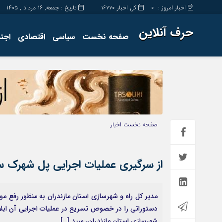
اخبار امروز :
کل اخبار
تاریخ : جمعه, ۱۶ مرداد , ۱۴۰۵
16770
0
حرف آنلاین
صفحه نخست
سیاسی
اقتصادی
اجت
برگه نمونه
تماس با ما
صفحه نخست
اخبار
از سرگیری عملیات اجرایی پل شهرک سپاه شیرگاه
مدیر کل راه و شهرسازی استان مازندران به منظور رفع مو
دستوراتی را در خصوص تسریع در عملیات اجرایی آن ابلاغ ن
شهرسازی استان مازندران، سید […]