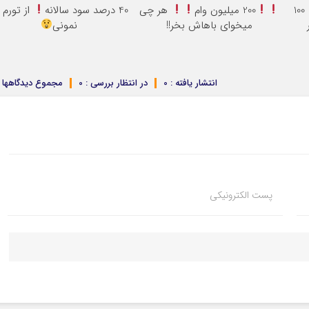
تتر میخوای؟ از آبان‌تتر بخر | 100
200 میلیون وام
هر چی
40 درصد سود سالانه
از تورم 
میخوای باهاش بخر!!
نمونی
انتشار یافته : 0
در انتظار بررسی : 0
مجموع دیدگاهها : 
پست الکترونیکی