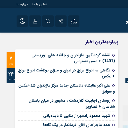
تماس با ما
درباره ما
شی راه اندازی سایت و
نام کاربری یا نشانی ایمیل
اینستاگرام
پربازدیدترین اخبار
 سایت های خبری و
تلگرام
نقشه گردشگری مازندران و جاذبه های توریستی
7
رمز عبور
(1401) + مسیر دسترسی
آپارات
روز
نگاهی به انواع برنج در ایران و میزان برداشت انواع برنج
24
+ عکس
ساعت
مرا به خاطر بسپار
علی‌ اکبر عالیشاه دادستان جدید مرکز مازندران شد+عکس
و سوابق
روستای اجابیت کلاردشت ، مشهور در میان باستان
شناسان + تصاویر
شهید محمود رادمهر؛ از بنایی تا دیده‌بانی
همه ماجراهای آقای فرماندار در یک کافه!