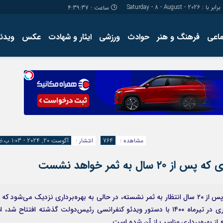
برابر با : Saturday - 8 - August - 2026
ساعت :
4:39:38
ماعی
فرهنگ و هنر
حوادث
ورزشی
ایثار و شهادت
عکس
ویدئو
درباره ما
کارگاه آموز
تولید محتوا
مجله ای
مشاهده :
764
انتشار :
آگوست 20, 2024 - 1:03 ب.ظ
به ثمر خواهد نشست
سالن ورزشی سرپوشیده ماهفروجک ساری، پروژه‌ای که پس از ۲۰ سال انتظار به ثمر نشسته، در حالی به بهره‌برداری نزدیک می‌شود که 
چالش‌های اساسی مواجه است. این ورزشگاه ۶ هزار نفری در تیرماه ۱۴۰۰ با دستور ویدئو کنفرانسی رئیس‌دولت گذشته افتتاح شد، ا
از بهره‌برداری مناسب از آن شده است.