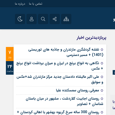
تماس با ما
درباره ما
شی راه اندازی سایت و
نام کاربری یا نشانی ایمیل
اینستاگرام
پربازدیدترین اخبار
 سایت های خبری و
تلگرام
نقشه گردشگری مازندران و جاذبه های توریستی
7
رمز عبور
(1401) + مسیر دسترسی
آپارات
روز
نگاهی به انواع برنج در ایران و میزان برداشت انواع برنج
24
+ عکس
ساعت
مرا به خاطر بسپار
علی‌ اکبر عالیشاه دادستان جدید مرکز مازندران شد+عکس
و سوابق
معرفی روستای سمسکنده علیا
روستای اجابیت کلاردشت ، مشهور در میان باستان
با
شناسان + تصاویر
ما
روستای 300 ساله سرخ ‌گریوه بهشهر با اهالی کردستان +