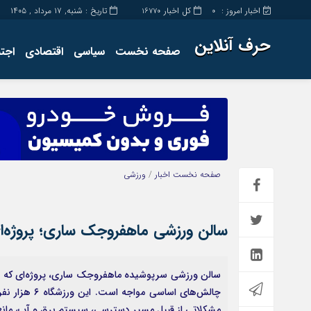
اخبار امروز :
کل اخبار
تاریخ : شنبه, ۱۷ مرداد , ۱۴۰۵
16770
0
حرف آنلاین
صفحه نخست
سیاسی
اقتصادی
اجت
برگه نمونه
تماس با ما
صفحه نخست
اخبار
/
ورزشی
سالن ورزشی ماهفروجک ساری؛ پروژه‌ای که پس از ۲۰ سال 
مشکلاتی از قبیل مسیر دسترسی، سیستم برق و آب، مانع 