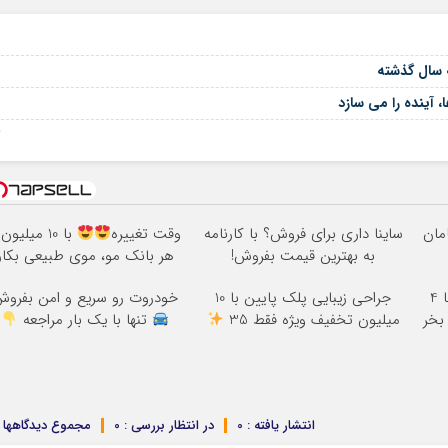
 آینده را می سازد
06
ساینا داری برای فروش؟ با کارنامه
وقت تغییره
با 10 میلیون
به بهترین قیمت بفروش!
هر بانک مو، موی طبیعی بکار
اینترنت LTE پیشگامان رو با 4
جراحی زیبایی پلک پایین با 10
خودروت رو سریع و امن بفرو
بخر
میلیون تخفیف ویژه فقط 35
تنها با یک بار مراجعه
انتشار یافته : 0
در انتظار بررسی : 0
مجموع دیدگاهها : 