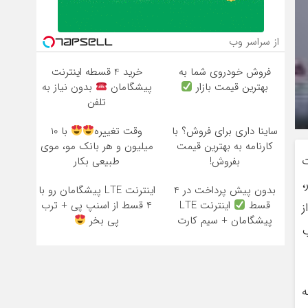
از سراسر وب
فروش خودروی شما به
خرید 4 قسطه اینترنت
بهترین قیمت بازار
پیشگامان
بدون نیاز به
تلفن
ساینا داری برای فروش؟ با
وقت تغییره
با 10
کارنامه به بهترین قیمت
میلیون و هر بانک مو، موی
ت
بفروش!
طبیعی بکار
،
بدون پیش پرداخت در 4
اینترنت LTE پیشگامان رو با
قسط
اینترنت LTE
4 قسط از اسنپ پی + ترب
ز
پیشگامان + سیم کارت
پی بخر
ب
رایگان
ه