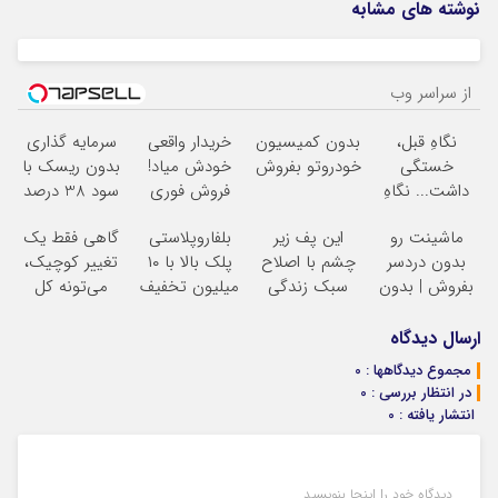
نوشته های مشابه
از سراسر وب
نگاهِ قبل،
بدون کمیسیون
خریدار واقعی
سرمایه گذاری
خستگی
خودروتو بفروش
خودش میاد!
بدون ریسک با
داشت... نگاهِ
فروش فوری
سود 38 درصد
بعد، انرژی داره
ماشین در همراه
سالانه
ماشینت رو
این پف زیر
بلفاروپلاستی
گاهی فقط یک
بلفا با 25%
مکانیک
بدون دردسر
چشم با اصلاح
پلک بالا با ۱۰
تغییر کوچیک،
تخفیف
بفروش | بدون
سبک زندگی
میلیون تخفیف
می‌تونه کل
کمسیون
درست بشو
فقط ۲۵ میلیون
چهرتو متحول
نیست
کنه
تغییر
ارسال دیدگاه
مشاوره رایگان
طبیعی
مجموع دیدگاهها : 0
بگیر
در انتظار بررسی : 0
انتشار یافته : 0
دیدگاه خود را اینجا بنویسید