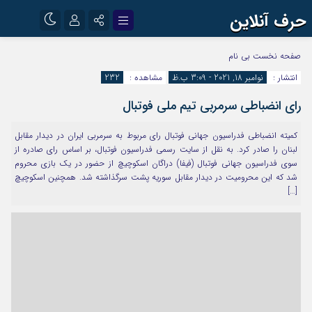
حرف آنلاین
نام کاربری یا نشانی ایمیل
اینستاگرام
تلگرام
صفحه نخست
بی نام
انتشار :
نوامبر 18, 2021 - 3:09 ب.ظ
مشاهده :
232
آپارات
رای انضباطی سرمربی تیم ملی فوتبال
رمز عبور
کمیته انضباطی فدراسیون جهانی فوتبال رای مربوط به سرمربی ایران در دیدار مقابل
لبنان را صادر کرد. به نقل از سایت رسمی فدراسیون فوتبال، بر اساس رای صادره‌ از
مرا به خاطر بسپار
سوی فدراسیون جهانی فوتبال (فیفا) دراگان اسکوچیچ از حضور در یک بازی محروم
شد که این محرومیت در دیدار مقابل سوریه پشت سرگذاشته شد. همچنین اسکوچیچ
[…]