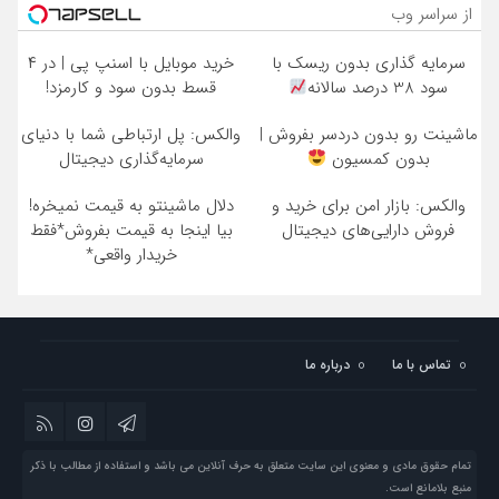
از سراسر وب
سرمایه گذاری بدون ریسک با
خرید موبایل با اسنپ پی | در ۴
سود 38 درصد سالانه
قسط بدون سود و کارمزد!
ماشینت رو بدون دردسر بفروش |
والکس: پل ارتباطی شما با دنیای
بدون کمسیون
سرمایه‌گذاری دیجیتال
والکس: بازار امن برای خرید و
دلال ماشینتو به قیمت نمیخره!
فروش دارایی‌های دیجیتال
بیا اینجا به قیمت بفروش*فقط
خریدار واقعی*
تماس با ما
درباره ما
تمام حقوق مادی و معنوی این سایت متعلق به حرف آنلاین می باشد و استفاده از مطالب با ذکر
منبع بلامانع است.