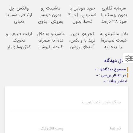
سرمایه گذاری
خرید موبایل با
ماشینت رو
والکس: پل
بدون ریسک با
اسنپ پی | در ۴
بدون دردسر
ارتباطی شما با
سود 38 درصد
قسط بدون
بفروش | بدون
دنیای
سالانه
سود و کارمزد!
کمسیون
سرمایه‌گذاری
دلال ماشینتو به
تجربه‌ی نوین
ماشینتو به دلال
لیفت طبیعی و
دیجیتال
قیمت نمیخره!
ترید با والکس،
نده! به مصرف
تحریک
بیا اینجا به
آینده‌ای روشن
کننده بفروش!
کلاژن‌سازی از
قیمت
در انتظار
بدون پاسخ به
داخل پوست با
بفروش*فقط
شماست
یک تماس
24ماه ماندگاری
ارسال دیدگاه
خریدار واقعی*
جوان شو
مجموع دیدگاهها : 0
در انتظار بررسی : 0
انتشار یافته : 0
دیدگاه خود را اینجا بنویسید
نام شما
پست الکترونیکی