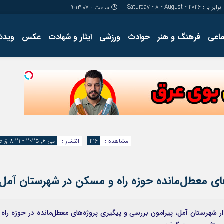
برابر با : Saturday - 8 - August - 2026
ساعت :
9:13:07
ماعی
فرهنگ و هنر
حوادث
ورزشی
ایثار و شهادت
عکس
ویدئو
درباره ما
کارگاه آموز
تولید محتوا
مجله ای
مشاهده :
216
انتشار :
می 6, 2025 - 8:21 ق.ظ
ه‌های معطل‌مانده حوزه راه و مسکن در شهرستان آمل
شهرستان آمل، پیرامون بررسی و پیگیری پروژه‌های معطل‌مانده در حوزه راه 