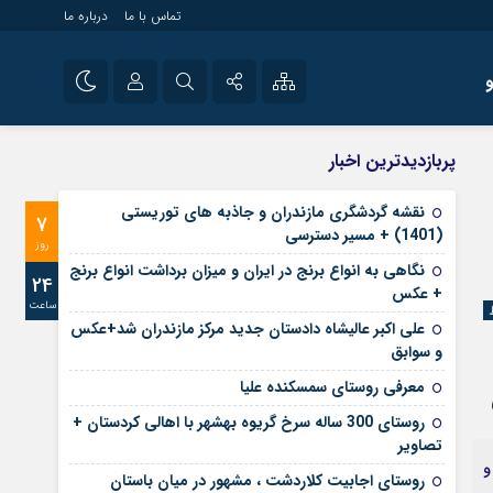
تماس با ما
درباره ما
شی راه اندازی سایت و
نام کاربری یا نشانی ایمیل
اینستاگرام
پربازدیدترین اخبار
 سایت های خبری و
تلگرام
نقشه گردشگری مازندران و جاذبه های توریستی
7
رمز عبور
(1401) + مسیر دسترسی
آپارات
روز
نگاهی به انواع برنج در ایران و میزان برداشت انواع برنج
24
+ عکس
ساعت
مرا به خاطر بسپار
علی‌ اکبر عالیشاه دادستان جدید مرکز مازندران شد+عکس
و سوابق
معرفی روستای سمسکنده علیا
روستای 300 ساله سرخ ‌گریوه بهشهر با اهالی کردستان +
تصاویر
و
روستای اجابیت کلاردشت ، مشهور در میان باستان