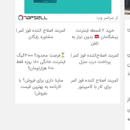
از سراسر وب
ی
خرید 4 قسطه اینترنت
کمربند اصلاح کننده قوز کمر |
پیشگامان
بدون نیاز به
مشاوره رایگان
تلفن
ی
کمربند اصلاح‌کننده قوز کمر |
فرصت محدود!! 3000گیگ
پرداخت درب منزل
اینترنت خانگی 180 روزه فقط
ن
600 هزارتومان!!
ذ
کمربند اصلاح کننده قوز کمر
ساینا داری برای فروش؟ با
برای کار با کامپیتور
کارنامه به بهترین قیمت
بفروش!
ز
ای
ه