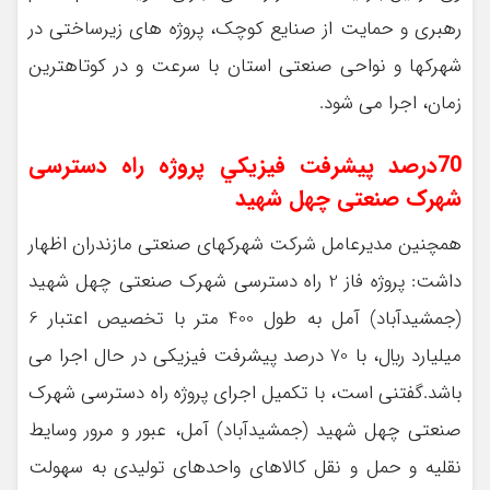
رهبري و حمايت از صنايع كوچك، پروژه هاي زيرساختي در
شهركها و نواحي صنعتي استان با سرعت و در كوتاهترين
زمان، اجرا مي شود.
70درصد پيشرفت فيزيكي پروژه راه دسترسی
شهرک صنعتی چهل شهید
همچنین مديرعامل شركت شهركهاي صنعتي مازندران اظهار
داشت: پروژه فاز 2 راه دسترسي شهرك صنعتي چهل شهيد
(جمشيدآباد) آمل به طول 400 متر با تخصيص اعتبار 6
ميليارد ريال، با 70 درصد پيشرفت فيزيكي در حال اجرا مي
باشد.گفتني است، با تكميل اجراي پروژه راه دسترسي شهرك
صنعتي چهل شهيد (جمشيدآباد) آمل، عبور و مرور وسايط
نقليه و حمل و نقل كالاهاي واحدهاي توليدي به سهولت