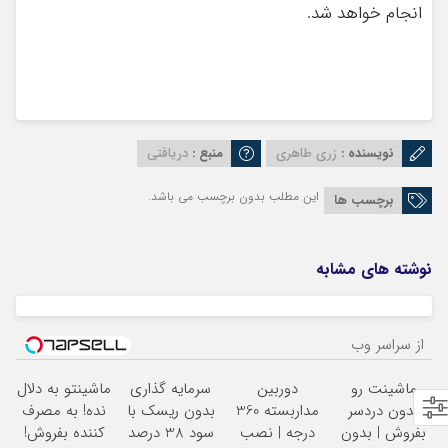
انجام خواهد شد.
نویسنده :
زری طاهری
منبع :
دریافتی
این مطلب بدون برچسب می باشد.
برچسب ها
نوشته های مشابه
از سراسر وب
ماشینت رو
دوربین
سرمایه گذاری
ماشینتو به دلال
بدون دردسر
مداربسته 360
بدون ریسک با
نده! به مصرف
بفروش | بدون
درجه | نصب
سود 38 درصد
کننده بفروش!