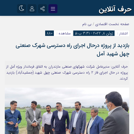
حرف آنلاین
نام کاربری یا نشانی ایمیل
اینستاگرام
تلگرام
صفحه نخست
اقتصادی
/
بی نام
انتشار :
ژوئن 8, 2022 - 3:31 ب.ظ
مشاهده :
880
آپارات
بازديد از پروژه درحال اجرای راه دسترسی شهرک صنعتی
رمز عبور
چهل شهيد آمل
حرف آنلاین: مديرعامل شركت شهركهاي صنعتي مازندران به اتفاق فرماندار ويژه آمل از
مرا به خاطر بسپار
پروژه در حال اجراي فاز 2 راه دسترسي شهرك صنعتي چهل شهيد (جمشيدآباد) بازديد
كردند.