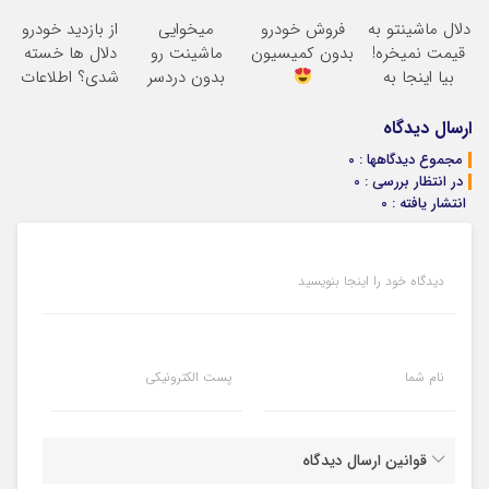
کمسیون
آسان و راحت
سالانه
بدون پاسخ به
دلال ماشینتو به
فروش خودرو
میخوایی
از بازدید خودرو
یک تماس
قیمت نمیخره!
بدون کمیسیون
ماشینت رو
دلال ها خسته
بیا اینجا به
بدون دردسر
شدی؟ اطلاعات
قیمت
بفروشی؟ بدون
ماشینت رو
بفروش*فقط
کمیسیون
اینجا ثبت کن
ارسال دیدگاه
خریدار واقعی*
مجموع دیدگاهها : 0
در انتظار بررسی : 0
انتشار یافته : 0
دیدگاه خود را اینجا بنویسید
نام شما
پست الکترونیکی
قوانین ارسال دیدگاه