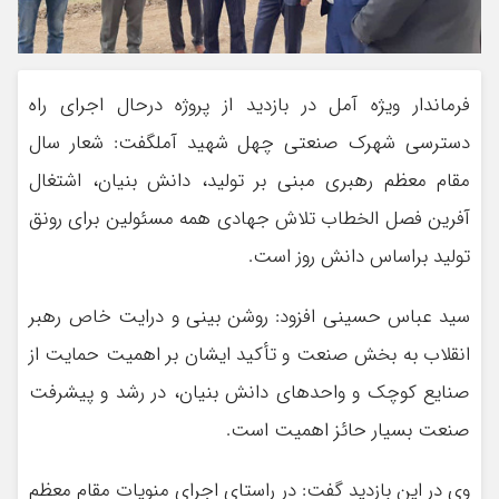
فرماندار ویژه آمل در بازديد از پروژه درحال اجرای راه
دسترسی شهرک صنعتی چهل شهيد آملگفت: شعار سال
مقام معظم رهبري مبني بر توليد، دانش بنيان، اشتغال
آفرين فصل الخطاب تلاش جهادي همه مسئولين براي رونق
توليد براساس دانش روز است.
سيد عباس حسيني افزود: روشن بيني و درايت خاص رهبر
انقلاب به بخش صنعت و تأكيد ايشان بر اهميت حمايت از
صنايع كوچك و واحدهاي دانش بنيان، در رشد و پيشرفت
صنعت بسيار حائز اهميت است.
وی در اين بازديد گفت: در راستاي اجراي منويات مقام معظم