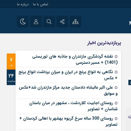
تماس با ما
درباره ما
شی راه اندازی سایت و
نام کاربری یا نشانی ایمیل
اینستاگرام
پربازدیدترین اخبار
 سایت های خبری و
تلگرام
نقشه گردشگری مازندران و جاذبه های توریستی
7
رمز عبور
(1401) + مسیر دسترسی
آپارات
روز
نگاهی به انواع برنج در ایران و میزان برداشت انواع برنج
24
+ عکس
ساعت
مرا به خاطر بسپار
علی‌ اکبر عالیشاه دادستان جدید مرکز مازندران شد+عکس
و سوابق
روستای اجابیت کلاردشت ، مشهور در میان باستان
شناسان + تصاویر
ه راه‌آهن
روستای 300 ساله سرخ ‌گریوه بهشهر با اهالی کردستان +
تصاویر