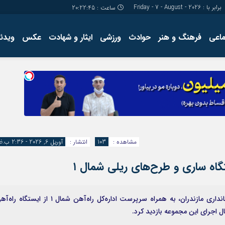
برابر با : Friday - 7 - August - 2026
ساعت :
20:22:46
ماعی
فرهنگ و هنر
حوادث
ورزشی
ایثار و شهادت
عکس
ویدئو
درباره ما
کارگاه آموز
تولید محتوا
مجله ای
مشاهده :
103
انتشار :
آوریل 6, 2026 - 2:36 ب.ظ
تگاه ساری و طرح‌های ریلی شمال ۱
دکتر قاسمی‌طوسی، معاون توسعه مدیریت و منابع استانداری مازندران، به همراه سرپرست اداره‌کل راه‌آهن شمال ۱ از ایستگا
 اجرای این مجموعه بازدید کرد.