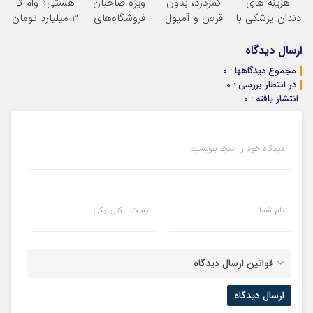
هزینه های
کمردرد، بدون
ویژه صاحبان
هستی؟ وام تا
ثبت کن
دندان پزشکی با
قرص و آمپول
فروشگاه‌های
۳ میلیارد تومان
پک سفید کننده
آنلاین و
بگیر
خانگی
حضوری
ارسال دیدگاه
مجموع دیدگاهها : 0
در انتظار بررسی : 0
انتشار یافته : 0
دیدگاه خود را اینجا بنویسید
نام شما
پست الکترونیکی
قوانین ارسال دیدگاه