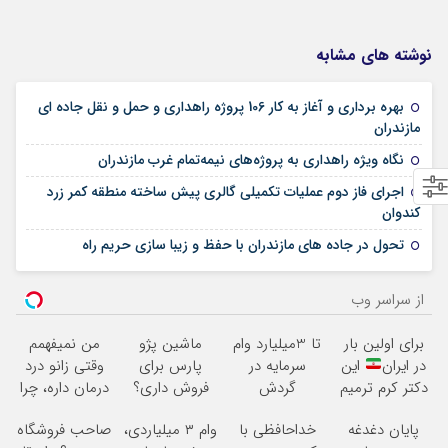
نوشته های مشابه
بهره برداری و آغاز به کار 106 پروژه راهداری و حمل و نقل جاده ای
04 فوریه 2026
مازندران
07 ژوئن 2025
نگاه ویژه راهداری به پروژه‌های نیمه‌تمام غرب مازندران
اجرای فاز دوم عملیات تکمیلی گالری پیش ساخته منطقه کمر زرد
13 می 2025
کندوان
08 می 2025
تحول در جاده های مازندران با حفظ و زیبا سازی حریم راه
از سراسر وب
برای اولین بار
تا 3میلیارد وام
ماشین پژو
من نمیفهمم
در ایران
این
سرمایه در
پارس برای
وقتی زانو درد
دکتر کرم ترمیم
گردش
فروش داری؟
درمان داره، چرا
کننده 23 روزه
فروشندگان =>
اینجا سریع
دردش رو داری
پایان دغدغه
خداحافظی با
وام ۳ میلیاردی،
صاحب فروشگاه
ساخت!
فروشگاهت رو
بفروشش
تحمل میکنی؟