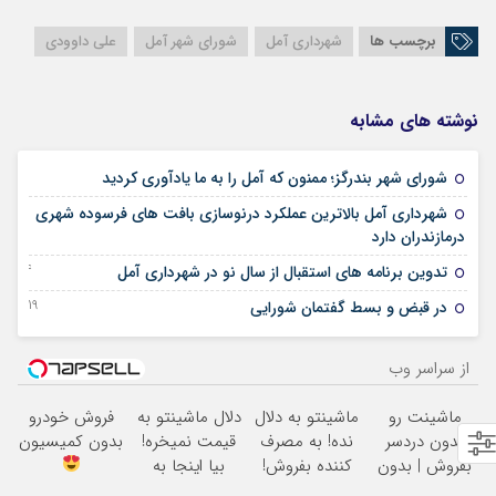
برچسب ها
شهرداری آمل
شورای شهر آمل
علی داوودی
نوشته های مشابه
09 فوریه 2026
شورای شهر بندرگز؛ ممنون که آمل را به ما یادآوری کردید
شهرداری آمل بالاترین عملکرد درنوسازی بافت های فرسوده شهری
26 ژوئن 2025
درمازندران دارد
04 مارس 2025
تدوین برنامه های استقبال از سال نو در شهرداری آمل
19 آگوست 2024
در قبض و بسط گفتمان شورایی
از سراسر وب
ماشینت رو
ماشینتو به دلال
دلال ماشینتو به
فروش خودرو
بدون دردسر
نده! به مصرف
قیمت نمیخره!
بدون کمیسیون
بفروش | بدون
کننده بفروش!
بیا اینجا به
کمسیون
بدون پاسخ به
قیمت