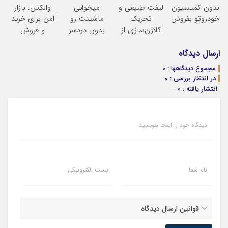
بدون کمیسیون
لیفت طبیعی و
میخوایی
والکس: بازار
یک تماس
بفروش*فقط
خودروتو بفروش
تحریک
ماشینت رو
امن برای خرید
خریدار واقعی*
کلاژن‌سازی از
بدون دردسر
و فروش
داخل پوست با
بفروشی؟ بدون
دارایی‌های
24ماه ماندگاری
کمیسیون
دیجیتال
ارسال دیدگاه
جوان شو
مجموع دیدگاهها : 0
در انتظار بررسی : 0
انتشار یافته : 0
دیدگاه خود را اینجا بنویسید
نام شما
پست الکترونیکی
قوانین ارسال دیدگاه