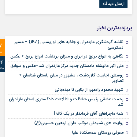
پربازدیدترین اخبار
نقشه گردشگری مازندران و جاذبه های توریستی (1401) + مسیر
7
دسترسی
رو
نگاهی به انواع برنج در ایران و میزان برداشت انواع برنج + عکس
24
علی‌ اکبر عالیشاه دادستان جدید مرکز مازندران شد+عکس و سوابق
ساع
روستای اجابیت کلاردشت ، مشهور در میان باستان شناسان +
تصاویر
شهید محمود رادمهر؛ از بنایی تا دیده‌بانی
رحمت عشقی رئیس حفاظت و اطلاعات دادگستری استان مازندران
شد
همه ماجراهای آقای فرماندار در یک کافه!
روایت های شنیدنی موکب داران اربعین حسینی(ع)
معرفی روستای سمسکنده علیا