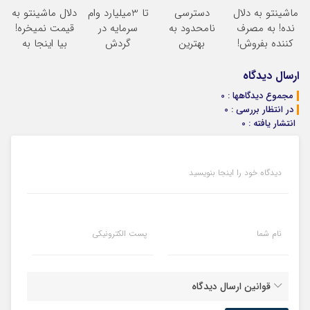
ماشینتو به دلال
دسترسی
تا 3میلیارد وام
دلال ماشینتو به
نده! به مصرف
نامحدود به
سرمایه در
قیمت نمیخره!
کننده بفروش!
بهترین
گردش
بیا اینجا به
بدون پاسخ به
آموزش‌ها تا روز
فروشندگان =>
قیمت
یک تماس
کنکور
فروشگاهت رو
بفروش*فقط
ارسال دیدگاه
ثبت کن
خریدار واقعی*
مجموع دیدگاهها : 0
در انتظار بررسی : 0
انتشار یافته : 0
دیدگاه خود را اینجا بنویسید
نام شما
پست الکترونیکی
قوانین ارسال دیدگاه