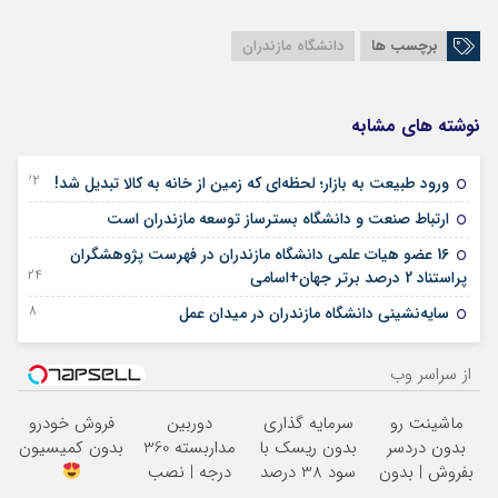
برچسب ها
دانشگاه مازندران
نوشته های مشابه
22 دسامبر 2025
ورود طبیعت به بازار؛ لحظه‌ای که زمین از خانه به کالا تبدیل شد!
17 اکتبر 2025
ارتباط صنعت و دانشگاه بسترساز توسعه مازندران است
16 عضو هیات علمی دانشگاه مازندران در فهرست پژوهشگران
24 سپتامبر 2025
پراستناد 2 درصد برتر جهان+اسامی
28 جولای 2025
سایه‌نشینی دانشگاه مازندران در میدان عمل
از سراسر وب
ماشینت رو
سرمایه گذاری
دوربین
فروش خودرو
بدون دردسر
بدون ریسک با
مداربسته 360
بدون کمیسیون
بفروش | بدون
سود 38 درصد
درجه | نصب
کمسیون
سالانه
آسان و راحت