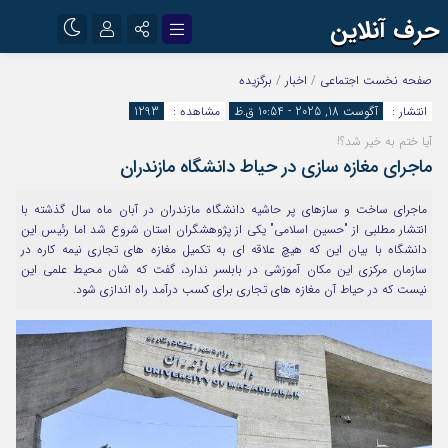
حرف آنلاین
نام کاربری یا نشانی ایمیل
اینستاگرام
تلگرام
صفحه نخست
اجتماعی
/
اخبار
/
برگزیده
انتشار :
آگوست 18, 2025 - 10:54 ق.ظ
مشاهده :
1293
آپارات
آیا ختم به خیر شد؟!
رمز عبور
ماجرای مغازه سازی در حیاط دانشگاه مازندران
ماجرای ساخت و سازهای پر حاشیه دانشگاه مازندران در آبان ماه سال گذشته با
مرا به خاطر بسپار
انتشار مطلبی از "حسین اسلامی" یکی از پژوهشگران استان شروع شد اما رئیس این
دانشگاه با بیان این که هیچ علاقه ای به تکمیل مغازه های تجاری نیمه کاره در
سازمان مرکزی این مکان آموزشی در بابلسر ندارد، گفت که شان محیط علمی این
نیست که در حیاط آن مغازه های تجاری برای کسب درآمد راه اندازی شود.