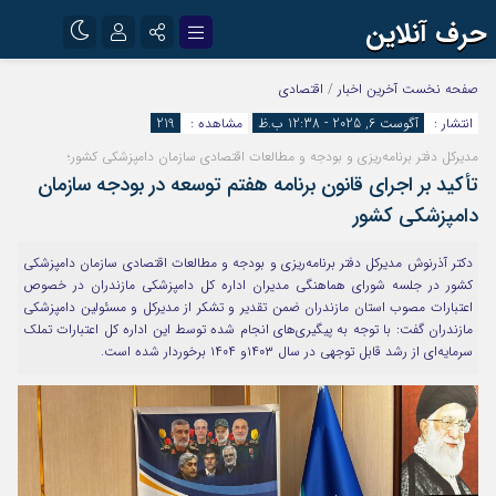
حرف آنلاین
نام کاربری یا نشانی ایمیل
اینستاگرام
تلگرام
صفحه نخست
آخرین اخبار
/
اقتصادی
انتشار :
آگوست 6, 2025 - 12:38 ب.ظ
مشاهده :
219
آپارات
مدیرکل دفتر برنامه‌ریزی و بودجه و مطالعات اقتصادی سازمان دامپزشکی کشور؛
رمز عبور
تأکید بر اجرای قانون برنامه هفتم توسعه در بودجه سازمان
دامپزشکی کشور
مرا به خاطر بسپار
دکتر آذرنوش مدیرکل دفتر برنامه‌ریزی و بودجه و مطالعات اقتصادی سازمان دامپزشکی
کشور در جلسه شورای هماهنگی مدیران اداره کل دامپزشکی مازندران در خصوص
اعتبارات مصوب استان مازندران ضمن تقدیر و تشکر از مدیرکل و مسئولین دامپزشکی
مازندران گفت: با توجه به پیگیری‌های انجام شده توسط این اداره کل اعتبارات تملک
سرمایه‌ای از رشد قابل توجهی در سال ۱۴۰۳و ۱۴۰۴ برخوردار شده است.