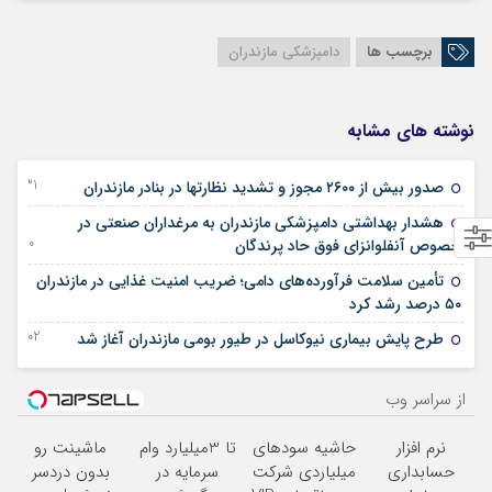
برچسب ها
دامپزشکی مازندران
نوشته های مشابه
31 دسامبر 2025
صدور بیش از ۲۶۰۰ مجوز و تشدید نظارتها در بنادر مازندران
هشدار بهداشتی دامپزشکی مازندران به مرغداران صنعتی در
10 دسامبر 2025
خصوص آنفلوانزای فوق حاد پرندگان
تأمین سلامت فرآورده‌های دامی؛ ضریب امنیت غذایی در مازندران
05 اکتبر 2025
۵۰ درصد رشد کرد
02 آگوست 2025
طرح پایش بیماری نیوکاسل در طیور بومی مازندران آغاز شد
از سراسر وب
نرم افزار
حاشیه سودهای
تا 3میلیارد وام
ماشینت رو
حسابداری
میلیاردی شرکت
سرمایه در
بدون دردسر