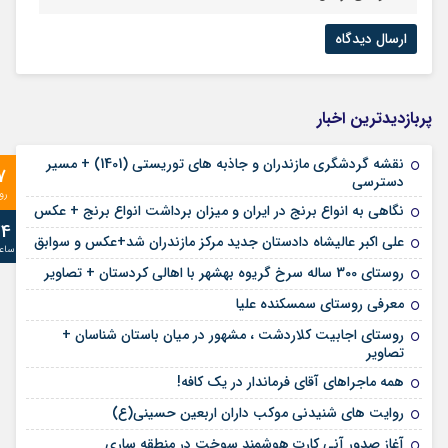
پربازدیدترین اخبار
نقشه گردشگری مازندران و جاذبه های توریستی (1401) + مسیر
7
دسترسی
رو
نگاهی به انواع برنج در ایران و میزان برداشت انواع برنج + عکس
24
علی‌ اکبر عالیشاه دادستان جدید مرکز مازندران شد+عکس و سوابق
ساع
روستای 300 ساله سرخ ‌گریوه بهشهر با اهالی کردستان + تصاویر
معرفی روستای سمسکنده علیا
روستای اجابیت کلاردشت ، مشهور در میان باستان شناسان +
تصاویر
همه ماجراهای آقای فرماندار در یک کافه!
روایت های شنیدنی موکب داران اربعین حسینی(ع)
آغاز صدور آنی کارت هوشمند سوخت در منطقه ساری