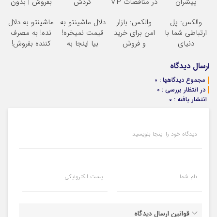
پیشران
در مناقصات VIP
گردش
بفروش | بدون
با اشتراکات
فروشندگان =>
کمسیون
والکس: پل
والکس: بازار
دلال ماشینتو به
ماشینتو به دلال
ایران تندر
فروشگاهت رو
ارتباطی شما با
امن برای خرید
قیمت نمیخره!
نده! به مصرف
ثبت کن
دنیای
و فروش
بیا اینجا به
کننده بفروش!
سرمایه‌گذاری
دارایی‌های
قیمت
بدون پاسخ به
دیجیتال
دیجیتال
بفروش*فقط
یک تماس
ارسال دیدگاه
خریدار واقعی*
مجموع دیدگاهها : 0
در انتظار بررسی : 0
انتشار یافته : 0
دیدگاه خود را اینجا بنویسید
نام شما
پست الکترونیکی
قوانین ارسال دیدگاه