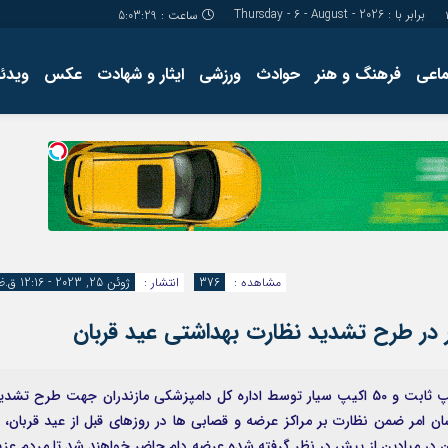
برابر با : Thursday - 6 - August - 2026
ساعت :
5:03:30
ماعی
فرهنگ و هنر
حوادث
ورزشی
ایثار و شهادت
عکس
ویدئو
درباره ما
کارگاه آموز
تولید محتوا
مجله ای
مشاهده :
376
انتشار :
ژوئن 25, 2023 - 12:16 ق.ظ
سرپرست اداره کل دامپزشکی مازندران از تشکیل 51 اکیپ ثابت و 50 اکیپ سیار توسط اداره کل دامپزشکی مازندران جهت طرح تشد
سان امر ضمن نظارت بر مراکز عرضه و قصابی ها در روزهای قبل از عید قربان، ب
قربان در میادین از پیش در نظر گرفته شده عرضه دام حاضر خواهند شد تا مردم عزی