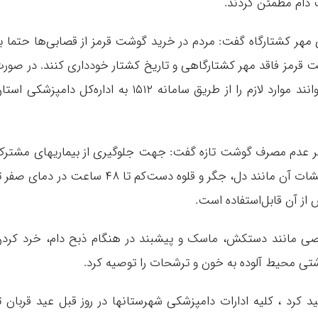
 دام مطمئن گردند.
ی مهر کشتارگاه گفت: مردم در خرید گوشت قرمز از قصابی‌ها حتما ب
 قرمز فاقد مهر کشتارگاهی و تاریخ کشتار خودداری کنند. در صور
مشاهده هرگونه تخلف از خرده فروشی‌ها، می‌توانند موارد لازم را از طریق سامانه ۱۵۱۲ به اداره‌کل دامپزشکی ا
 بر عدم مصرف گوشت تازه گفت: جهت جلوگیری از بیماریهای مشتر
باید لاشه‌های دام تا ۲۴ ساعت پس از ذبح و آلایشات آن مانند دل، جگر و قلوه دست‌کم تا ۴۸ ساعت در دمای ص
شخصی مانند دستکش، ماسک و پیشبند در هنگام ذبح دام، خرد کرد
ی محیط آلوده به خون و ترشحات را توصیه کرد.
د کرد ، کلیه ادارات دامپزشکی شهرستانها در روز قبل عید قربان ت