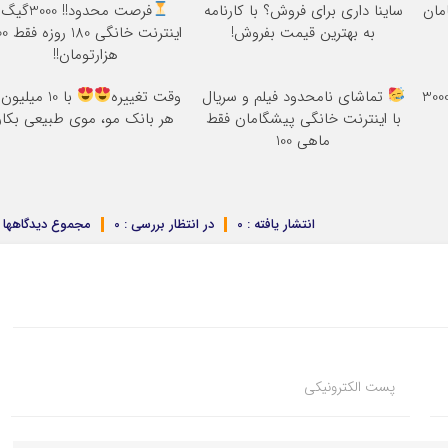
ساینا داری برای فروش؟ با کارنامه
فرصت محدود!! 3000گیگ
به بهترین قیمت بفروش!
اینترنت خانگی
هزارتومان!!
قدر می‌خوای دانلود کن؛ 3000
تماشای نامحدود فیلم و سریال
وقت تغییره
با 10 میلیون
با اینترنت خانگی پیشگامان فقط
هر بانک مو، موی طبیعی بکار
ماهی 100
انتشار یافته : 0
در انتظار بررسی : 0
مجموع دیدگاهها : 
پست الکترونیکی