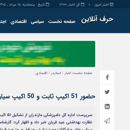
اخبار امروز :
کل اخبار
تاریخ : پنجشنبه, ۱۵ مرداد , ۱۴۰۵
16770
0
حرف آنلاین
صفحه نخست
سیاسی
اقتصادی
اجت
برگه نمونه
تماس با ما
صفحه نخست
اخبار
/
اسلایدر
/
اقتصادی
حضور 51 اکیپ ثابت و 50 اکیپ سیار در طرح تشدید نظارت بهداشتی عید قربان
نظارت بهداشتی عید قربان خبر داد و اظهار کرد: کارشنا
برپایی چادر و امکانات مورد نیاز در روز قبل و روز عید 