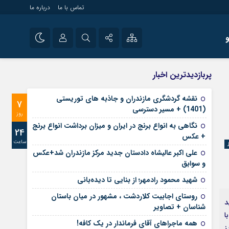
تماس با ما
درباره ما
شی راه اندازی سایت و
نام کاربری یا نشانی ایمیل
اینستاگرام
پربازدیدترین اخبار
 سایت های خبری و
تلگرام
نقشه گردشگری مازندران و جاذبه های توریستی
7
رمز عبور
(1401) + مسیر دسترسی
آپارات
روز
نگاهی به انواع برنج در ایران و میزان برداشت انواع برنج
24
+ عکس
ساعت
مرا به خاطر بسپار
علی‌ اکبر عالیشاه دادستان جدید مرکز مازندران شد+عکس
و سوابق
شهید محمود رادمهر؛ از بنایی تا دیده‌بانی
روستای اجابیت کلاردشت ، مشهور در میان باستان
ید
شناسان + تصاویر
ا
همه ماجراهای آقای فرماندار در یک کافه!
ز