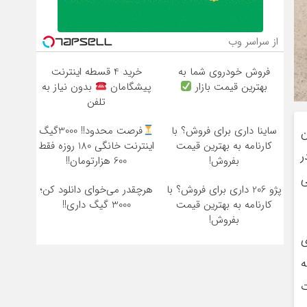
از سراسر وب
فروش خودروی شما به
خرید 4 قسطه اینترنت
بهترین قیمت بازار
پیشگامان
بدون نیاز به
تلفن
ساینا داری برای فروش؟ با
فرصت محدود!! 3000گیگ
ن
کارنامه به بهترین قیمت
اینترنت خانگی 180 روزه فقط
ر
بفروش!
600 هزارتومان!!
ی
پژو 206 داری برای فروش؟ با
هرچقدر می‌خوای دانلود کن؛
کارنامه به بهترین قیمت
3000 گیگ داری!!
بفروش!
ی
ه
ت