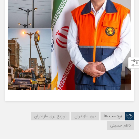
برچسب ها
برق مازندران
توزیع برق مازندران
کاظم حسینی