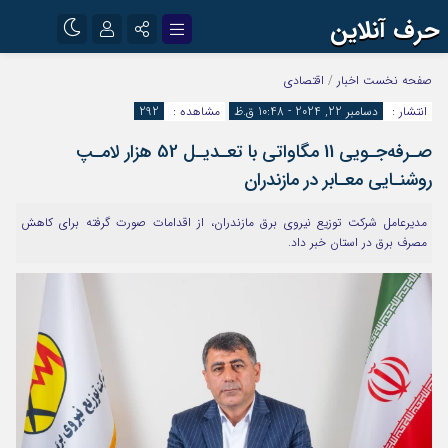
حرف آنلاین
نام کاربری یا نشانی ایمیل
اینستاگرام
تلگرام
صفحه نخست
اخبار
/
اقتصادی
انتشار :
دسامبر 22, 2024 - 10:48 ق.ظ
مشاهده :
292
آپارات
صـرفه‌جـویی 11 مگاواتی با تعـدیـل 52 هزار لامـپ
رمز عبور
روشنـایی معـابر در مازندران
مدیرعامل شرکت توزیع نیروی برق مازندران، از اقدامات صورت گرفته برای کاهش
مرا به خاطر بسپار
مصرف برق در استان خبر داد.