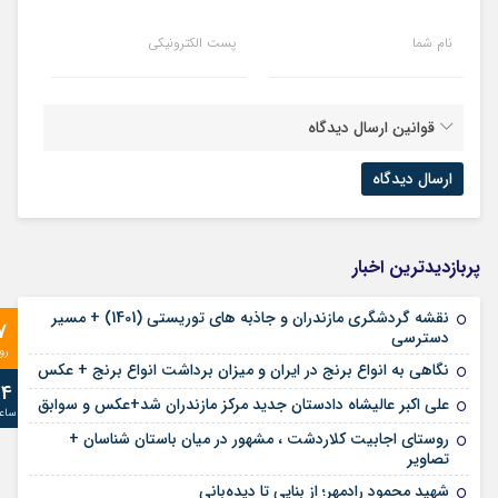
نام شما
پست الکترونیکی
قوانین ارسال دیدگاه
پربازدیدترین اخبار
نقشه گردشگری مازندران و جاذبه های توریستی (1401) + مسیر
7
دسترسی
رو
نگاهی به انواع برنج در ایران و میزان برداشت انواع برنج + عکس
24
علی‌ اکبر عالیشاه دادستان جدید مرکز مازندران شد+عکس و سوابق
ساع
روستای اجابیت کلاردشت ، مشهور در میان باستان شناسان +
تصاویر
شهید محمود رادمهر؛ از بنایی تا دیده‌بانی