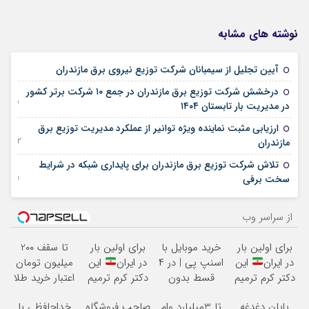
نوشته های مشابه
20 آوریل 2026
آیین تجلیل از سیمبانان شركت توزیع نیروی برق مازندران
درخشش شرکت توزیع برق مازندران در جمع ۱۰ شرکت برتر کشور
23 فوریه 2026
در مدیریت بار تابستان ۱۴۰۴
ارزیابی مثبت نماینده ویژه توانیر از عملکرد مدیریت توزیع برق
02 جولای 2025
مازندران
تلاش شرکت توزیع برق مازندران برای پایداری شبکه در شرایط
25 فوریه 2025
سخت برفی
از سراسر وب
برای اولین بار
خرید موبایل با
برای اولین بار
تا سقف 2۰۰
در ایران
این
اسنپ پی | در ۴
در ایران
این
میلیون تومان
دکتر کرم ترمیم
قسط بدون
دکتر کرم ترمیم
اعتبار خرید طلا
کننده 23 روزه
سود و کارمزد!
کننده 23 روزه
و نقره
پایان دغدغه
تا 3میلیارد وام
صاحب فروشگاه
خداحافظی با
ساخت!
ساخت!