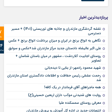
پربازدیدترین اخبار
نقشه گردشگری مازندران و جاذبه های توریستی (1401) + مسیر
7
دسترسی
رو
نگاهی به انواع برنج در ایران و میزان برداشت انواع برنج + عکس
24
علی‌ اکبر عالیشاه دادستان جدید مرکز مازندران شد+عکس و سوابق
ساع
روستای اجابیت کلاردشت ، مشهور در میان باستان شناسان +
تصاویر
شهید محمود رادمهر؛ از بنایی تا دیده‌بانی
رحمت عشقی رئیس حفاظت و اطلاعات دادگستری استان مازندران
شد
همه ماجراهای آقای فرماندار در یک کافه!
روایت های شنیدنی موکب داران اربعین حسینی(ع)
معرفی روستای سمسکنده علیا
انتصابات جدید در اداره کل آموزش و پرورش مازندران