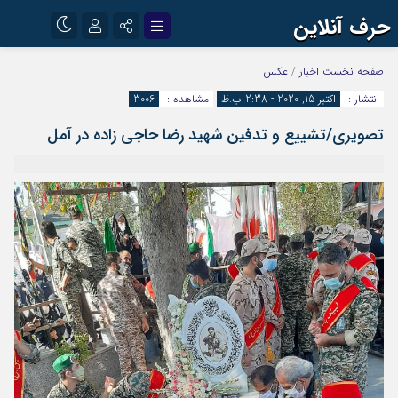
حرف آنلاین
نام کاربری یا نشانی ایمیل
اینستاگرام
تلگرام
صفحه نخست
اخبار
/
عکس
انتشار :
اکتبر 15, 2020 - 2:38 ب.ظ
مشاهده :
3006
آپارات
تصویری/تشییع و تدفین شهید رضا حاجی زاده در آمل
رمز عبور
مرا به خاطر بسپار