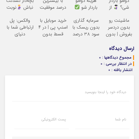
دوقلو باردار
هزینه دوقلو
با بیشترین
بچه‌دار نشدنت
شی؟
از
باردار شو
درصد موفقیت
نباش
نوبت
«مام» نوبت
بگیر تا بهترین
ماشینت رو
سرمایه گذاری
خرید موبایل با
والکس: پل
بگیر
متخصصان
بدون دردسر
بدون ریسک با
اسنپ پی | در ۴
ارتباطی شما با
درمانت کنن
بفروش | بدون
سود 38 درصد
قسط بدون
دنیای
کمسیون
سالانه
سود و کارمزد!
سرمایه‌گذاری
دیجیتال
ارسال دیدگاه
مجموع دیدگاهها : 0
در انتظار بررسی : 0
انتشار یافته : 0
دیدگاه خود را اینجا بنویسید
نام شما
پست الکترونیکی