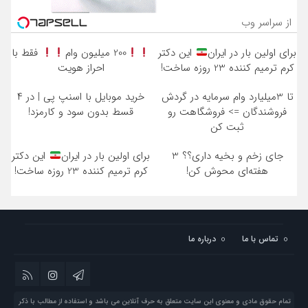
از سراسر وب
برای اولین بار در ایران
این دکتر
200 میلیون وام
فقط با
کرم ترمیم کننده 23 روزه ساخت!
احراز هویت
تا 3میلیارد وام سرمایه در گردش
خرید موبایل با اسنپ پی | در ۴
فروشندگان => فروشگاهت رو
قسط بدون سود و کارمزد!
ثبت کن
جای زخم و بخیه داری؟؟ 3
برای اولین بار در ایران
این دکتر
هفته‌ای محوش کن!
کرم ترمیم کننده 23 روزه ساخت!
تماس با ما
درباره ما
تمام حقوق مادی و معنوی این سایت متعلق به حرف آنلاین می باشد و استفاده از مطالب با ذکر