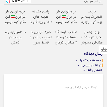
از سراسر وب
بازدید
برای اولین بار
پایان دغدغه
برای اولین بار
آنلاین‌شاپت رو
در ایران
این
هزینه های
در ایران
این
زیاد کن، بازدید
دکتر کرم ترمیم
دندان پزشکی با
دکتر کرم ترمیم
بالاتر = درآمد
کننده 23 روزه
پک سفید کننده
کننده 23 روزه
جای زخم و
صاحب فروشگاه
خرید موبایل با
تا 3میلیارد وام
بیشتر
ساخت!
خانگی
ساخت!
بخیه داری؟؟ 3
هستی؟ وام تا
اسنپ پی | در ۴
سرمایه در
هفته‌ای محوش
۳ میلیارد تومان
قسط بدون
گردش
کن!
بگیر
سود و کارمزد!
فروشندگان =>
فروشگاهت رو
ارسال دیدگاه
ثبت کن
مجموع دیدگاهها : 0
در انتظار بررسی : 0
انتشار یافته : 0
دیدگاه خود را اینجا بنویسید