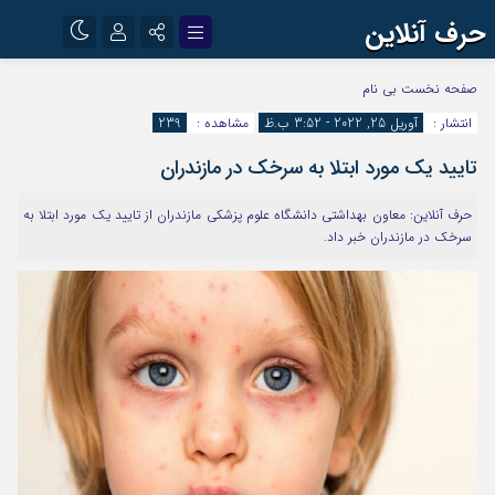
حرف آنلاین
نام کاربری یا نشانی ایمیل
اینستاگرام
تلگرام
صفحه نخست
بی نام
انتشار :
آوریل 25, 2022 - 3:52 ب.ظ
مشاهده :
239
آپارات
تایید یک مورد ابتلا به سرخک در مازندران
رمز عبور
حرف آنلاین: معاون بهداشتی دانشگاه علوم پزشکی مازندران از تایید یک مورد ابتلا به
سرخک در مازندران خبر داد.
مرا به خاطر بسپار