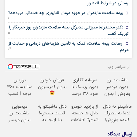
26 ژوئن 2025
رسانی در شرایط اضطرار
بیمه سلامت مازندران در حوزه درمان ناباروری چه خدماتی می‌دهد؟
06 جولای 2023
دکتر محمدرضا میرزایی مدیرکل بیمه سلامت مازندران روز خبرنگار را
10 آگوست 2022
تبریک گفت
رسالت بیمه سلامت، کمک به تأمین هزینه‌های درمانی و حمایت از
03 آگوست 2022
مردم
از سراسر وب
ماشینت رو
سرمایه گذاری
فروش خودرو
دوربین
بدون دردسر
بدون ریسک با
بدون کمیسیون
مداربسته 360
بفروش | بدون
سود 38 درصد
درجه | نصب
کمسیون
سالانه
آسان و راحت
ماشینتو به دلال
از بازدید خودرو
دلال ماشینتو به
میخوایی
نده! به مصرف
دلال ها خسته
قیمت نمیخره!
ماشینت رو
کننده بفروش!
شدی؟ اطلاعات
بیا اینجا به
بدون دردسر
بدون پاسخ به
ماشینت رو
قیمت
بفروشی؟ بدون
یک تماس
اینجا ثبت کن
بفروش*فقط
کمیسیون
ارسال دیدگاه