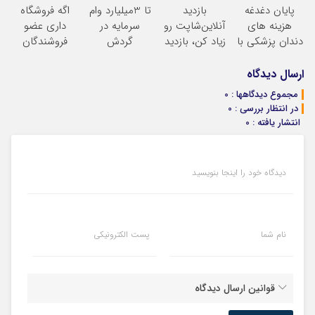
پایان دغدغه
بازدید
تا 3میلیارد وام
اگه فروشگاه
حضوری
ساخت!
هزینه های
آنلاین‌شاپت رو
سرمایه در
داری عضو
دندان پزشکی با
زیاد کن، بازدید
گردش
فروشندگان
پک سفید کننده
بالاتر = درآمد
فروشندگان =>
دیجی پی شو 3
خانگی
بیشتر
فروشگاهت رو
میلیارد وام بگیر
ارسال دیدگاه
ثبت کن
مجموع دیدگاهها : 0
در انتظار بررسی : 0
انتشار یافته : 0
دیدگاه خود را اینجا بنویسید
نام شما
پست الکترونیکی
قوانین ارسال دیدگاه