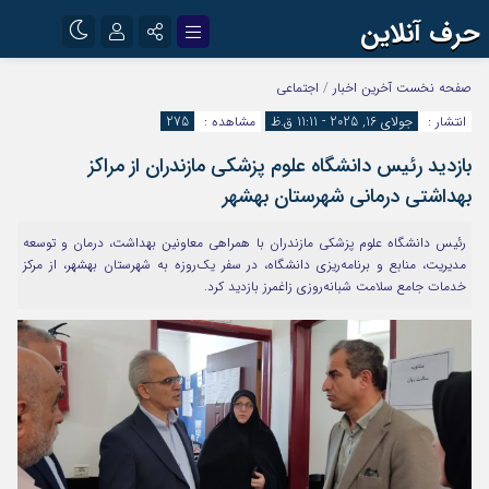
حرف آنلاین
نام کاربری یا نشانی ایمیل
اینستاگرام
تلگرام
صفحه نخست
آخرین اخبار
/
اجتماعی
انتشار :
جولای 16, 2025 - 11:11 ق.ظ
مشاهده :
275
آپارات
بازدید رئیس دانشگاه علوم پزشکی مازندران از مراکز
رمز عبور
بهداشتی درمانی شهرستان بهشهر
رئیس دانشگاه علوم پزشکی مازندران با همراهی معاونین بهداشت، درمان و توسعه
مرا به خاطر بسپار
مدیریت، منابع و برنامه‌ریزی دانشگاه، در سفر یک‌روزه به شهرستان بهشهر، از مرکز
خدمات جامع سلامت شبانه‌روزی زاغمرز بازدید کرد.