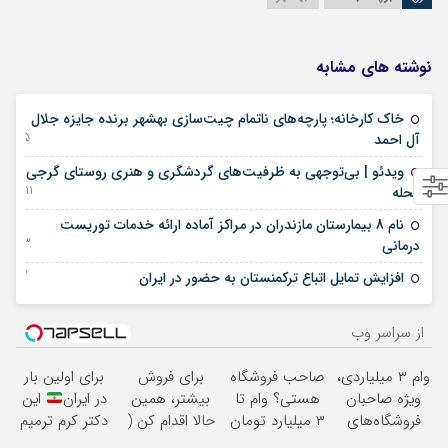
نوشته های مشابه
خاک کارخانه؛ پارچه‌های ناتمام چیت‌سازی بهشهر برنده جایزه جلال
25 ژانویه 2025
آل احمد
ویدئو | بی‌توجهی به ظرفیت‌های گردشگری و هنری روستای گرجی
11 آگوست 2024
محله
نام 8 بیمارستان مازندران در مراکز آماده ارائه خدمات توریست
23 ژانویه 2024
درمانی
02 ژانویه 2024
افزایش تمایل اتباع ترکمنستان به حضور در ایران
از سراسر وب
وام ۳ میلیاردی،
صاحب فروشگاه
برای فروش
برای اولین بار
ویژه صاحبان
هستی؟ وام تا
بیشتر، همین
در ایران
این
فروشگاه‌های
۳ میلیارد تومان
حالا اقدام کن (
دکتر کرم ترمیم
آنلاین و
بگیر
ثبت نام کن )
کننده 23 روزه