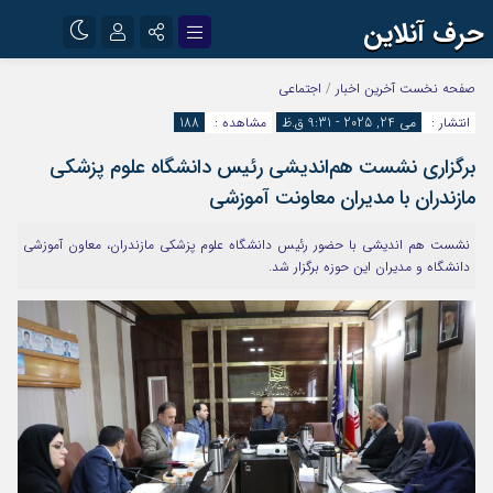
حرف آنلاین
نام کاربری یا نشانی ایمیل
اینستاگرام
تلگرام
صفحه نخست
آخرین اخبار
/
اجتماعی
انتشار :
می 24, 2025 - 9:31 ق.ظ
مشاهده :
188
آپارات
برگزاری نشست هم‌اندیشی رئیس دانشگاه علوم پزشکی
رمز عبور
مازندران با مدیران معاونت آموزشی
نشست هم اندیشی با حضور رئیس دانشگاه علوم پزشکی مازندران، معاون آموزشی
مرا به خاطر بسپار
دانشگاه و مدیران این حوزه برگزار شد.