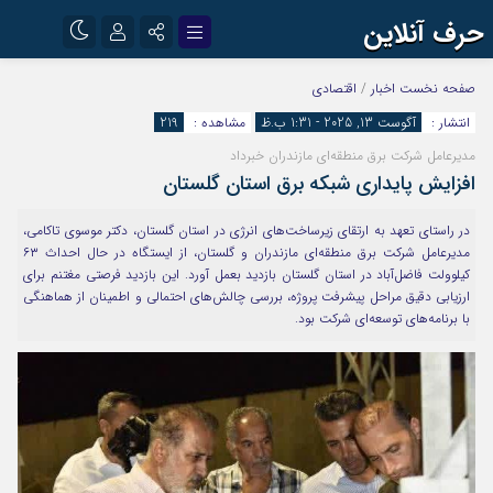
حرف آنلاین
نام کاربری یا نشانی ایمیل
اینستاگرام
تلگرام
صفحه نخست
اخبار
/
اقتصادی
انتشار :
آگوست 13, 2025 - 1:31 ب.ظ
مشاهده :
219
آپارات
مدیرعامل شرکت برق منطقه‌ای مازندران خبرداد
رمز عبور
افزایش پایداری شبکه برق استان گلستان
در راستای تعهد به ارتقای زیرساخت‌های انرژی در استان گلستان، دکتر موسوی تاکامی،
مرا به خاطر بسپار
مدیرعامل شرکت برق منطقه‌ای مازندران و گلستان، از ایستگاه در حال احداث ۶۳
کیلوولت فاضل‌آباد در استان گلستان بازدید بعمل آورد. این بازدید فرصتی مغتنم برای
ارزیابی دقیق مراحل پیشرفت پروژه، بررسی چالش‌های احتمالی و اطمینان از هماهنگی
با برنامه‌های توسعه‌ای شرکت بود.