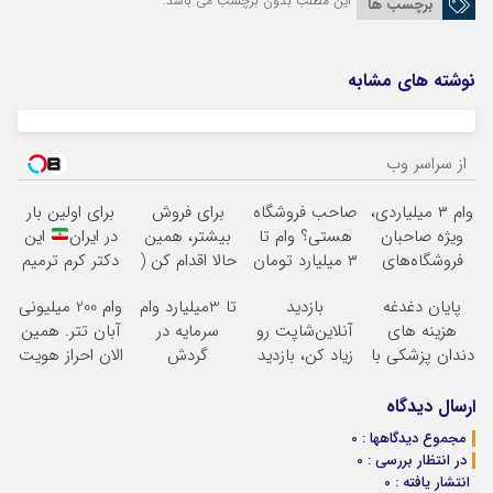
این مطلب بدون برچسب می باشد.
برچسب ها
نوشته های مشابه
از سراسر وب
وام ۳ میلیاردی،
صاحب فروشگاه
برای فروش
برای اولین بار
ویژه صاحبان
هستی؟ وام تا
بیشتر، همین
در ایران
این
فروشگاه‌های
۳ میلیارد تومان
حالا اقدام کن (
دکتر کرم ترمیم
آنلاین و
بگیر
ثبت نام کن )
کننده 23 روزه
پایان دغدغه
بازدید
تا 3میلیارد وام
وام 200 میلیونی
حضوری
ساخت!
هزینه های
آنلاین‌شاپت رو
سرمایه در
آبان تتر. همین
دندان پزشکی با
زیاد کن، بازدید
گردش
الان احراز هویت
پک سفید کننده
بالاتر = درآمد
فروشندگان =>
کن!
خانگی
بیشتر
فروشگاهت رو
ارسال دیدگاه
ثبت کن
مجموع دیدگاهها : 0
در انتظار بررسی : 0
انتشار یافته : 0