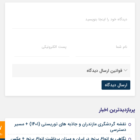
دیدگاه خود را اینجا بنویسید
نام شما
پست الکترونیکی
قوانین ارسال دیدگاه
پربازدیدترین اخبار
نقشه گردشگری مازندران و جاذبه های توریستی (1401) + مسیر
7
دسترسی
رو
نگاهی به انواع برنج در ایران و میزان برداشت انواع برنج + عکس