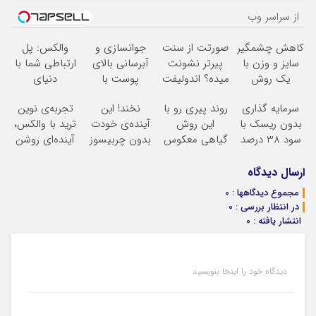
از سراسر وب
کاهش چشمگیر
صورتت از سنت
جوانسازی و
والکس: پل
سایز و وزن با
پیرتر نشونت
آبرسانی بالای
ارتباطی شما با
یک روش
میده؟ اندولیفت
پوست با
دنیای
خانگی60%تخفیف
برش می‌گردونه
اسپیرولینا
سرمایه‌گذاری
سرمایه گذاری
روند پیری رو با
نخند! این
تجربه‌ی نوین
دیجیتال
بدون ریسک با
این روش
آینده‌ی خودت
ترید با والکس،
سود 38 درصد
گیاهی معکوس
بدون چربیسوز
آینده‌ای روشن
سالانه
کن
لاغریه (تا دیر
در انتظار
نشده سفارش
شماست
ارسال دیدگاه
بده)
مجموع دیدگاهها : 0
در انتظار بررسی : 0
انتشار یافته : 0
دیدگاه خود را اینجا بنویسید