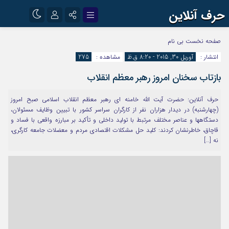
حرف آنلاین
نام کاربری یا نشانی ایمیل
اینستاگرام
تلگرام
صفحه نخست
بی نام
انتشار :
آوریل 30, 2015 - 8:20 ق.ظ
مشاهده :
275
آپارات
بازتاب سخنان امروز رهبر معظم انقلاب
رمز عبور
حرف آنلاین: حضرت آیت الله خامنه ای رهبر معظم انقلاب اسلامی صبح امروز
(چهارشنبه) در دیدار هزاران نفر از کارگران سراسر کشور با تبیین وظایف مسئولان،
مرا به خاطر بسپار
دستگاهها و عناصر مختلف مرتبط با تولید داخلی و تأکید بر مبارزه واقعی با فساد و
قاچاق، خاطرنشان کردند: کلید حل مشکلات اقتصادی مردم و معضلات جامعه کارگری،
نه […]