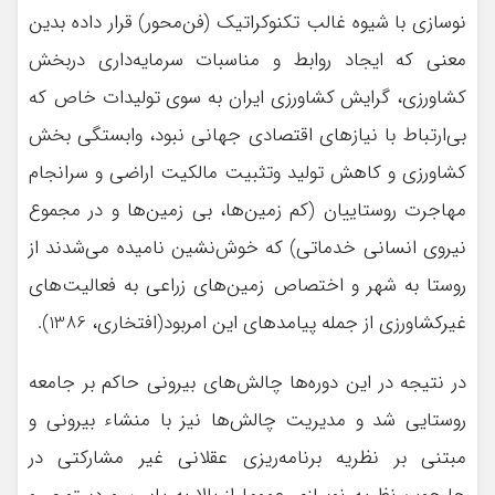
نوسازي با شيوه غالب تكنوكراتيك (فن‌محور) قرار داده بدين
معني که ايجاد روابط و مناسبات سرمايه‌داري دربخش
كشاورزي، گرايش كشاورزي ايران به سوي توليدات خاص كه
بي‌ارتباط با نيازهاي اقتصادي جهاني نبود، وابستگي بخش
كشاورزي و كاهش توليد وتثبيت مالكيت اراضي و سرانجام
مهاجرت روستاييان (كم زمين‌ها، بي زمين‌ها و در مجموع
نيروي انساني خدماتي) كه خوش‌نشين ناميده مي‌شدند از
روستا به شهر و اختصاص زمين‌هاي زراعي به فعاليت‌هاي
غيركشاورزي از جمله پيامد‌هاي اين امربود(افتخاري، 1386).
در نتيجه در اين دوره‌ها چالش‌هاي بيروني حاكم بر جامعه
روستايي شد و مديريت چالش‌ها نيز با منشاء بيروني و
مبتني بر نظريه برنامه‌ريزي عقلاني غير مشارکتي در