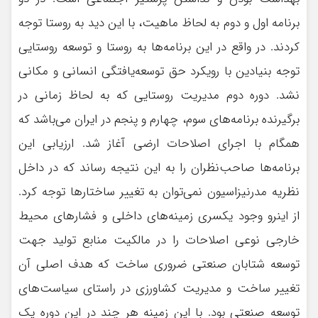
برنامه اول و دوم به لحاظ ماهيت، با اين ديد به روستا توجه
كردند. در واقع در اين برنامه‌ها به روستا و توسعه روستايي
توجه بنيادين با رويكرد حق توسعه‌يافتگي انساني و مكاني
نشد. دوره دوم مديريت روستايي كه به لحاظ زماني در
برگيرنده برنامه‌هاي سوم، چهارم و پنجم در ايران مي‌باشد كه
همگام با اجراي اصلاحات ارضي آغاز شد. ارزيابي اين
برنامه‌ها صاحب‌نظران را به اين نتيجه رساند كه در داخل
نظريه مدرنيزاسيون نمي‌توان به تغيير ساختارها ‌توجه کرد.
از اينرو وجود يكسري زمينه‌هاي داخلي و فشارهاي محيط
خارجي نوعي اصلاحات را در مالكيت منابع توليد جهت
توسعه شتابان صنعتي ضروري ساخت كه هدف اصلي آن
تغيير ساخت و مديريت كشاورزي در راستاي سياست‌‌هاي
توسعه صنعتي بود. با اين زمينه هر چند در اين دوره يك