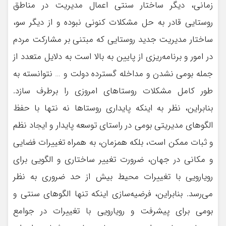
زماني، ديگر ساختار سنتي اعمال مديريت در مناطق
روستايي قادر به حل مشكلات كنوني نبوده و از ديگر سو،
ساختار مديريت جديد روستايي كه مبتني بر مشاركت مردم
در امور و برنامه‌ريزي از پايين به بالا است به دلايل متعدد از
جمله بومي نشدن و مداخله گسترده دولت و … نتوانسته به
طور كامل مشكلات روستاهاي امروزي را برطرف سازد.
بنابراين، نظر به اينكه پايداري روستاها نه نتها با حفظ
الگوهاي ‌مديريتي بومي در راستاي توسعه پايدار و ايجاد نظم
و ثبات ممكن است، بلكه همزمان، به همراه تغييرات فضايي
و مكاني در جهان، ضرورت تغيير ساختاري و الگويي براي
رويارويي با تغييرات محيط بيش از حد ضروري به نظر
مي‌رسد. بنابراين، فرضيه‌سازي اينكه تنها الگوهاي سنتي و
بومي براي پيشرفت و رويارويي با تغييرات در جوامع