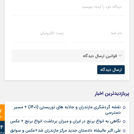
دیدگاه خود را اینجا بنویسید
نام شما
پست الکترونیکی
قوانین ارسال دیدگاه
پربازدیدترین اخبار
نقشه گردشگری مازندران و جاذبه های توریستی (1401) + مسیر
7
دسترسی
رو
نگاهی به انواع برنج در ایران و میزان برداشت انواع برنج + عکس
24
علی‌ اکبر عالیشاه دادستان جدید مرکز مازندران شد+عکس و سوابق
ساع