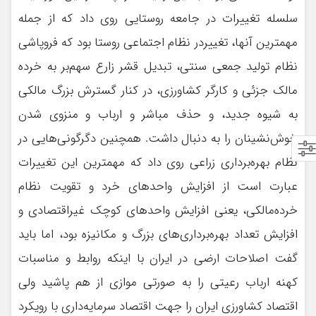
سلسله تغييرات در جامعه روستايي روي داد كه از جمله
مهمترين آنها، تغييردر نظام اجتماعي روستا بود كه فروپاشي
نظام توليد جمعي سنتي، تبديل قشر زارع سهم‌بر به خرده
مالك جزئي و كارگر كشاورزي، در كنار گسترش بزرگ مالكي
به شيوه جديد، و حذف مباشر و ارباب و منزوي شدن
خوش‌نشينان را به دنبال داشت. همچنين دگرگوني‌هايي در
نظام بهره‌برداري زراعي روي داد كه مهمترين اين تغييرات
عبارت ‌است از افزايش واحد‌هاي خرد و تقويت نظام
خرده‌مالكي، يعني افزايش واحد‌هاي كوچك غيراقتصادي و
افزايش تعداد بهره‌برداري‌هاي بزرگ و مكانيزه بود، اما بايد
گفت اصلاحات ارضي در ايران با اينکه روابط و مناسبات
كهنه ارباب رعيتي را به صورتي موازي از هم پاشيد ولي
اقتصاد كشاورزي ايران را جهت اقتصاد سرمايه‌داري با رويكرد