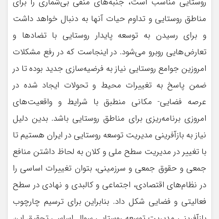
روستايي مناسب است، جنبه‌هاي منفي بي‌شماري را براي
مناطق روستايي و تداوم حيات آنها به دنبال خواهد داشت
و براي رسيدن به توسعه پايدار روستايي با تضادها و
تعارض‌هايي روبرو مي‌شود. در اينجاست كه در رفع مشكلات
امروزين جوامع روستايي نياز به فرضيه‌سازي جديد بوده تا در
ضمن پاسخ به تغييرات محيط و تحولات ايجاد شده در
عرصه فضايي- مكاني منطبق با شرايط و واقعيت‌هاي
امروزي برنامه‌ريزي براي مناطق روستايي باشد. بدين دليل
نياز به بازآفريني مديريت توسعه روستايي در ايران هستيم تا
با تغيير در مديريت سطح ملي و کلان به لحاظ داشتن منافع
جمعي و حقوق جمعي و سرزميني، بتوان تغييرات اساسي را
در نظام‌هاي اقتصادي، اجتماعي و کالبدي و نهادي در سطح
فعاليتي و فضايي شكل داد. بنابراين براي ترسيم چارچوب
بازآفريني مديريت توسعه روستايي سوال اساسي تحقيق اين