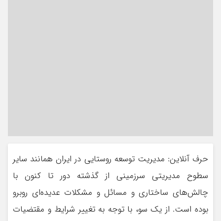
حرف آنلاین: مديريت توسعه روستايي در ايران همانند ساير
سطوح مديريتي سرزميني از گذشته دور تا كنون با
چالش‌هاي ساختاري و مسائل و مشكلات عديده‌اي روبرو
بوده است. از يك سو، با توجه به تغيير شرايط و مقتضيات