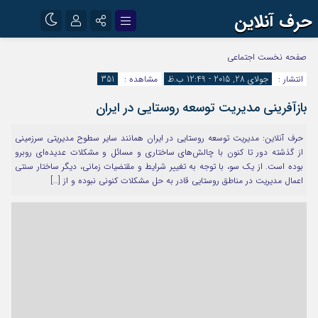
حرف آنلاین
نام کاربری یا نشانی ایمیل
اینستاگرام
تلگرام
صفحه نخست
اجتماعی
انتشار :
جولای 28, 2015 - 12:49 ب.ظ
مشاهده :
351
آپارات
بازآفرینی مدیریت توسعه روستایی در ایران
رمز عبور
حرف آنلاین: مديريت توسعه روستايي در ايران همانند ساير سطوح مديريتي سرزميني
از گذشته دور تا كنون با چالش‌هاي ساختاري و مسائل و مشكلات عديده‌اي روبرو
مرا به خاطر بسپار
بوده است. از يك سو، با توجه به تغيير شرايط و مقتضيات زماني، ديگر ساختار سنتي
اعمال مديريت در مناطق روستايي قادر به حل مشكلات كنوني نبوده و از […]