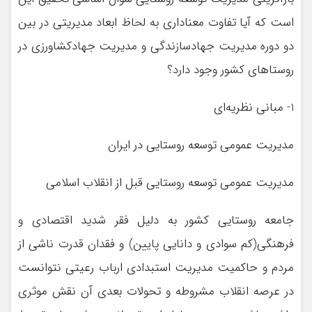
است كه آيا تفاوت معناداري به لحاظ ابعاد مديريتي در بين
دو دوره مديريت جهادسازندگي و مديريت جهادكشاورزي در
روستاهاي كشور وجود دارد؟
1- مباني نظريه‌اي
مديريت عمومي توسعه روستايي در ايران
مديريت عمومي توسعه روستايي قبل از انقلاب اسلامي
جامعه روستايي كشور به دليل فقر شديد اقتصادي و
فرهنگي(كم سوادي و دانايي پايين) و فقدان قدرت ناشي از
مردم و حاكميت مديريت استبدادي ارباب رعيتي نتوانست
در عرصه انقلاب مشروطه و تحولات بعدي آن نقش موثري