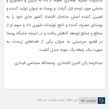
چارچوب نظريه نوسازي عموما از بالا به پايين و دستوري و
بخشي مورد توجه قرار گرفت و روستا به عنوان توليد كننده و
تعيين كننده اصلي ساختار اقتصاد كشور جاي خود را به
روستاي مصرف كننده و تابع توليدات شهري داد و سهم او از
منافع و منابع توسعه كاهش يافت و در نتيجه جايگاه روستا
در قلمرو سرزميني به عنوان يكي از فضاهاي زيست به
صورت يك رابطه يك سويه مبدل گشت.
عبدالرضا ركن الدين افتخاري وحمدالله سجاسي قيداري
این مطلب بدون برچسب می باشد.
برچسب ها