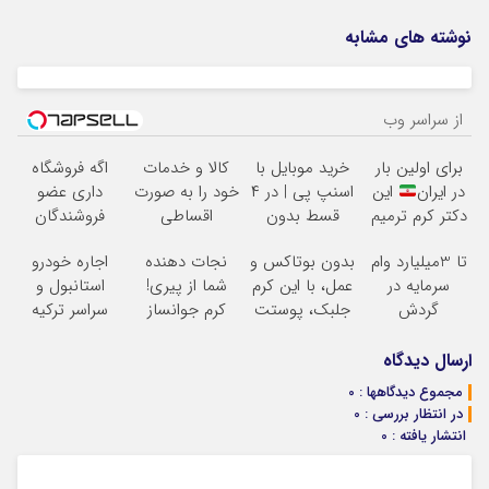
نوشته های مشابه
از سراسر وب
برای اولین بار
خرید موبایل با
کالا و خدمات
اگه فروشگاه
در ایران
این
اسنپ پی | در ۴
خود را به صورت
داری عضو
دکتر کرم ترمیم
قسط بدون
اقساطی
فروشندگان
کننده 23 روزه
سود و کارمزد!
بفروشید
دیجی پی شو 3
تا 3میلیارد وام
بدون بوتاکس و
نجات دهنده
اجاره خودرو
ساخت!
میلیارد وام بگیر
سرمایه در
عمل، با این کرم
شما از پیری!
استانبول و
گردش
جلبک، پوستت
کرم جوانساز
سراسر ترکیه
فروشندگان =>
رو جوان کن
جلبک50%تخفیف
فروشگاهت رو
ارسال دیدگاه
ثبت کن
مجموع دیدگاهها : 0
در انتظار بررسی : 0
انتشار یافته : 0