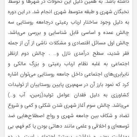
داشته باشد. به همين دليل اين تحولات در شهرها و توسط
نخبگان شهري و طبقه متوسط شهري انجام شد. در اين دوره
به دليل وجود ساختار ارباب رعيتي درجامعه روستايي سه
چالش عمده و اساسي قابل شناسايي و بررسي مي‌باشد.
چالش اول مسائل اقتصادي و مشكلات ناشي از آن از جمله
فقر شديد، سطح درآمدي نازل و… . چالش دوم ازنظر
اجتماعي به غلبه نظام ارباب رعيتي و بزرگ مالكي و
نابرابري‌هاي اجتماعي داخل جامعه روستايي مي‌توان اشاره
كرد كه نمود بارز آن در سهم‌بري پايين روستاييان از توليدات
كشاورزي به دليل فقدان عوامل توليد(زمين، آب و…)
مي‌باشد. چالش سوم آغاز شهري شدن شكلي و كمي و شروع
تضاد و شكاف بين جامعه شهري و رواج اصطلاح‌هايي ضد
توسعه‌اي و اخلاقي و علمي مانند دهاتي بودن يا كم فهم، بي
بهداشت بودن و نداشتن پرستيژ اجتماعي است. در دو