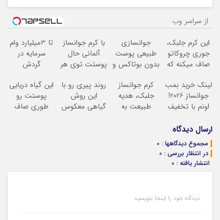
از سراسر وب
این کرم جلبک،
جوانسازی
با کرم جوانساز
تا 3میلیارد وام
جوری چروکاتو
طبیعی پوست
آلمانی حال
سرمایه در
صاف میکنه که
بدون بوتاکس و
پوستت توی هر
گردش
انگار بوتاکس
جراحی
! خرید
فصلی
فروشندگان =>
لینک خرید بمب
کرم جوانساز
روند پیری رو با
این گیاه دریایی
کردی!(تخفیف
با تخفیف ویژه
خوبه۴۵٪تخفیف
فروشگاهت رو
جوانساز 2026!
جلبک، هدیه
این روش
پوستت رو
ویژه)
ثبت کن
اونم با تخفیف
طبیعت به
گیاهی معکوس
طوری صاف
ویژه
شما(خرید با
کن
میکنه انگار
تخفیف ویژه)
20سال جوون
ارسال دیدگاه
شدی
مجموع دیدگاهها : 0
در انتظار بررسی : 0
انتشار یافته : 0
دیدگاه خود را اینجا بنویسید