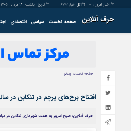
اخبار امروز :
کل اخبار
تاریخ : یکشنبه, ۱۸ مرداد , ۱۴۰۵
16773
0
حرف آنلاین
صفحه نخست
سیاسی
اقتصادی
اجت
برگه نمونه
تماس با ما
صفحه نخست
ویدئو
افتتاح برج‌های پرچم در تنکابن در سال
حرف آنلاین: صبح امروز به همت شهرداری تنکابن در مبا