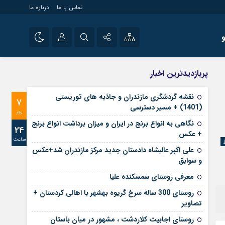
تماس با ما
درباره ما
شی راه اندازی سایت و
نام کاربری یا نشانی ایمیل
اینستاگرام
پربازدیدترین اخبار
 سایت های خبری و
تلگرام
نقشه گردشگری مازندران و جاذبه های توریستی
7
رمز عبور
(1401) + مسیر دسترسی
آپارات
روز
نگاهی به انواع برنج در ایران و میزان برداشت انواع برنج
24
+ عکس
ساعت
مرا به خاطر بسپار
علی‌ اکبر عالیشاه دادستان جدید مرکز مازندران شد+عکس
و سوابق
معرفی روستای سمسکنده علیا
روستای 300 ساله سرخ ‌گریوه بهشهر با اهالی کردستان +
تصاویر
روستای اجابیت کلاردشت ، مشهور در میان باستان