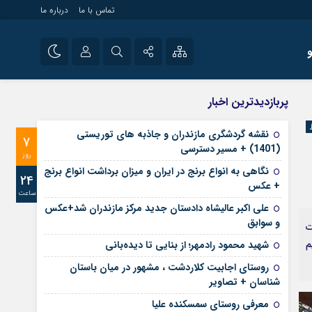
تماس با ما
درباره ما
شی راه اندازی سایت و
نام کاربری یا نشانی ایمیل
اینستاگرام
پربازدیدترین اخبار
 سایت های خبری و
تلگرام
نقشه گردشگری مازندران و جاذبه های توریستی
7
رمز عبور
(1401) + مسیر دسترسی
آپارات
روز
نگاهی به انواع برنج در ایران و میزان برداشت انواع برنج
24
+ عکس
ساعت
مرا به خاطر بسپار
علی‌ اکبر عالیشاه دادستان جدید مرکز مازندران شد+عکس
و سوابق
ت
م
شهید محمود رادمهر؛ از بنایی تا دیده‌بانی
روستای اجابیت کلاردشت ، مشهور در میان باستان
شناسان + تصاویر
معرفی روستای سمسکنده علیا