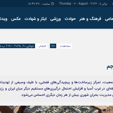
برابر با : Thursday - 6 - August - 2026
ساعت :
17:39:38
ماعی
فرهنگ و هنر
حوادث
ورزشی
ایثار و شهادت
عکس
ویدئو
درباره ما
کارگاه آموز
تولید محتوا
مجله ای
مشاهده :
171
انتشار :
جولای 20, 2025 - 2:40 ب.ظ
جم
کم جمعیت، تمرکز زیرساخت‌ها و پیچیدگی‌های فضایی، با طیف وسیعی از تهدیدا
ای در غرب آسیا و افزایش احتمال درگیری‌های مستقیم دیگر میان ایران و رژی
ی مدیریت بحران شهری بیش از هر زمان دیگری احساس می‌شود.