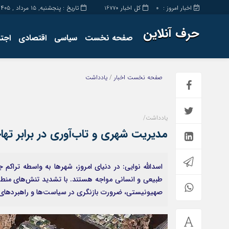
اخبار امروز :
کل اخبار
تاریخ : پنجشنبه, ۱۵ مرداد , ۱۴۰۵
16770
0
حرف آنلاین
صفحه نخست
سیاسی
اقتصادی
اجت
برگه نمونه
تماس با ما
صفحه نخست
اخبار
/
یادداشت
یادداشت/
مدیریت شهری و تاب‌آوری در برابر تها
اسدالله نوایی: در دنیای امروز، ‌شهرها به واسطه ترا
طبیعی و انسانی مواجه هستند. با تشدید تنش‌های منطقه‌
صهیونیستی، ضرورت بازنگری در سیاست‌ها و راهبردها