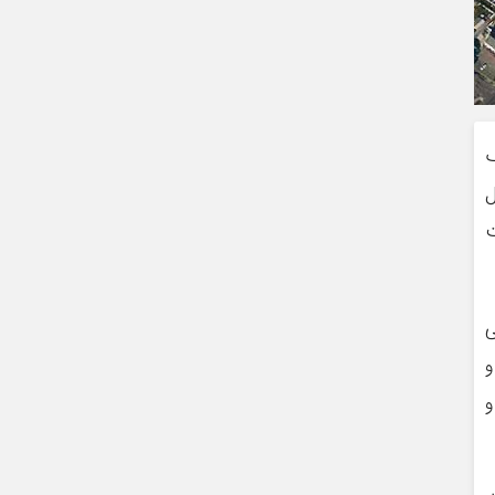
ف
ل
ت
ی
و
و