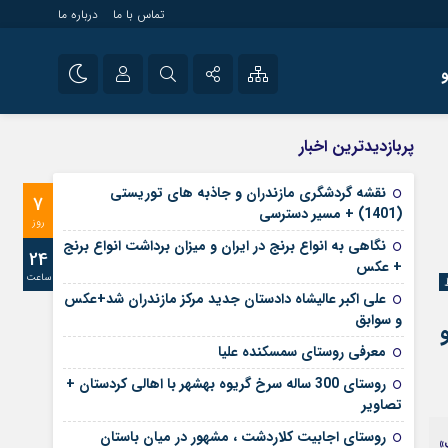
تماس با ما
درباره ما
شی راه اندازی سایت و
نام کاربری یا نشانی ایمیل
اینستاگرام
پربازدیدترین اخبار
 سایت های خبری و
تلگرام
نقشه گردشگری مازندران و جاذبه های توریستی
7
رمز عبور
(1401) + مسیر دسترسی
آپارات
روز
نگاهی به انواع برنج در ایران و میزان برداشت انواع برنج
24
+ عکس
ساعت
مرا به خاطر بسپار
علی‌ اکبر عالیشاه دادستان جدید مرکز مازندران شد+عکس
و سوابق
معرفی روستای سمسکنده علیا
روستای 300 ساله سرخ ‌گریوه بهشهر با اهالی کردستان +
تصاویر
روستای اجابیت کلاردشت ، مشهور در میان باستان
»