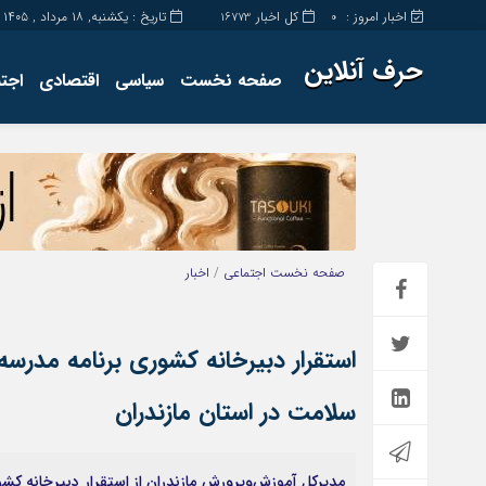
اخبار امروز :
کل اخبار
تاریخ : یکشنبه, ۱۸ مرداد , ۱۴۰۵
16773
0
حرف آنلاین
صفحه نخست
سیاسی
اقتصادی
اجت
برگه نمونه
تماس با ما
صفحه نخست
اجتماعی
/
اخبار
استقرار دبیرخانه کشوری برنامه مدرسه
سلامت در استان مازندران
مدیرکل آموزش‌وپرورش مازندران از استقرار دبیرخانه کش