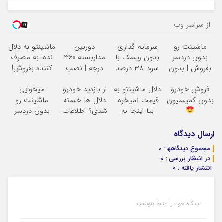
از سراسر وب
ماشینت رو
سرمایه گذاری
دوربین
ماشینتو به دلال
بدون دردسر
بدون ریسک با
مداربسته 360
نده! به مصرف
بفروش | بدون
سود 38 درصد
درجه | نصب
کننده بفروش!
کمسیون
سالانه
آسان و راحت
بدون پاسخ به
فروش خودرو
دلال ماشینتو به
از بازدید خودرو
میخوایی
یک تماس
بدون کمیسیون
قیمت نمیخره!
دلال ها خسته
ماشینت رو
بیا اینجا به
شدی؟ اطلاعات
بدون دردسر
قیمت
ماشینت رو
بفروشی؟ بدون
بفروش*فقط
اینجا ثبت کن
کمیسیون
ارسال دیدگاه
خریدار واقعی*
مجموع دیدگاهها : 0
در انتظار بررسی : 0
انتشار یافته : 0
دیدگاه خود را اینجا بنویسید