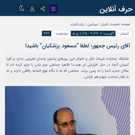
حرف آنلاین
نام کاربری یا نشانی ایمیل
اینستاگرام
تلگرام
صفحه نخست
اخبار
/
سیاسی
/
یادداشت
انتشار :
آگوست 6, 2024 - 11:25 ق.ظ
مشاهده :
349
آپارات
آقای رئیس جمهور؛ لطفا “مسعود پزشکیان” باشید!
رمز عبور
شکرالله رضازاده شرمه| حال و احوال این روزهای پاستور چندان تعریفی ندارد و گویا
آسمان آنجا، در حال افزایش ابر هست! ظاهرا جماعتی عزم شان را جزم کرده اند تا
مرا به خاطر بسپار
ساکن جدید آنجا را به زمین بزنند. جماعتی که نه با نگاه نهج البلاغه رفاقتی دارند و نه
با رفتار منتخب چهاردهم قرابتی.