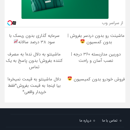
از سراسر وب
ماشینت رو بدون دردسر بفروش |
سرمایه گذاری بدون ریسک با
بدون کمسیون
سود 38 درصد سالانه
دوربین مداربسته 360 درجه |
ماشینتو به دلال نده! به مصرف
نصب آسان و راحت
کننده بفروش! بدون پاسخ به یک
تماس
فروش خودرو بدون کمیسیون
دلال ماشینتو به قیمت نمیخره!
بیا اینجا به قیمت بفروش*فقط
خریدار واقعی*
تماس با ما
درباره ما