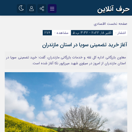
حرف آنلاین
نام کاربری یا نشانی ایمیل
اینستاگرام
تلگرام
صفحه نخست
اقتصادی
انتشار :
اکتبر 18, 2022 - 3:32 ب.ظ
مشاهده :
274
آپارات
آغاز خرید تضمینی سویا در استان مازندران
رمز عبور
معاون بازرگانی اداره کل غله و خدمات بازرگانی مازندران، گفت: خرید تضمینی سویا در
استان مازندران از امروز در سیلوی شهید میرزاپور نکا آغاز شده است.
مرا به خاطر بسپار