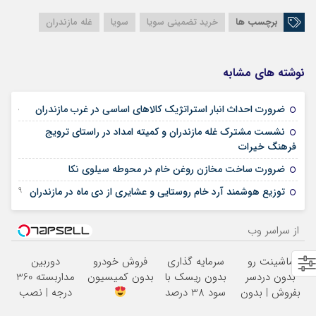
برچسب ها
خرید تضمینی سویا
سویا
غله مازندران
نوشته های مشابه
29 آوریل 2025
ضرورت احداث انبار استراتژیک کالاهای اساسی در غرب مازندران
نشست مشترک غله مازندران و کمیته امداد در راستای ترویج
21 آوریل 2025
فرهنگ خیرات
12 ژانویه 2025
ضرورت ساخت مخازن روغن خام در محوطه سیلوی نکا
19 دسامبر 2024
توزیع هوشمند آرد خام روستایی و عشایری از دی ماه در مازندران
از سراسر وب
ماشینت رو
سرمایه گذاری
فروش خودرو
دوربین
بدون دردسر
بدون ریسک با
بدون کمیسیون
مداربسته 360
بفروش | بدون
سود 38 درصد
درجه | نصب
کمسیون
سالانه
آسان و راحت