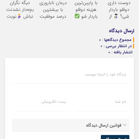
دوست داری
با پایین‌ترین
درمان ناباروری
دیگه نگران
دوقلو باردار
هزینه دوقلو
با بیشترین
بچه‌دار نشدنت
شی؟
از
باردار شو
درصد موفقیت
نباش
نوبت
«مام» نوبت
بگیر تا بهترین
بگیر
متخصصان
ارسال دیدگاه
درمانت کنن
مجموع دیدگاهها : 0
در انتظار بررسی : 0
انتشار یافته : 0
دیدگاه خود را اینجا بنویسید
نام شما
پست الکترونیکی
قوانین ارسال دیدگاه