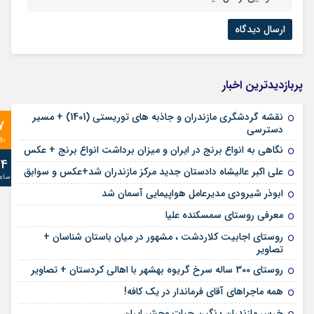
پربازدیدترین اخبار
نقشه گردشگری مازندران و جاذبه های توریستی (1401) + مسیر
7
دسترسی
رو
نگاهی به انواع برنج در ایران و میزان برداشت انواع برنج + عکس
24
علی‌ اکبر عالیشاه دادستان جدید مرکز مازندران شد+عکس و سوابق
ساع
ابوذر شیرودی مدیرعامل هواپیمایی آسمان شد
معرفی روستای سمسکنده علیا
روستای اجابیت کلاردشت ، مشهور در میان باستان شناسان +
تصاویر
روستای 300 ساله سرخ ‌گریوه بهشهر با اهالی کردستان + تصاویر
همه ماجراهای آقای فرماندار در یک کافه!
خرس مازندران ؛ نگین حیات وحش ایران