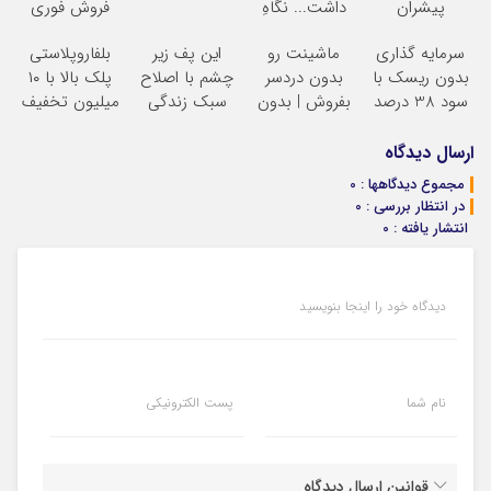
پیشران
داشت... نگاهِ
فروش فوری
بعد، انرژی داره
ماشین در همراه
سرمایه گذاری
ماشینت رو
این پف زیر
بلفاروپلاستی
بلفا با 25%
مکانیک
بدون ریسک با
بدون دردسر
چشم با اصلاح
پلک بالا با ۱۰
تخفیف
سود 38 درصد
بفروش | بدون
سبک زندگی
میلیون تخفیف
سالانه
کمسیون
درست بشو
فقط ۲۵ میلیون
نیست
ارسال دیدگاه
مشاوره رایگان
مجموع دیدگاهها : 0
بگیر
در انتظار بررسی : 0
انتشار یافته : 0
دیدگاه خود را اینجا بنویسید
نام شما
پست الکترونیکی
قوانین ارسال دیدگاه