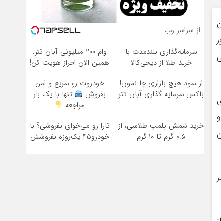
از سراسر وب
ر
سرمایه‌گذاری بلندمدت با
وام 200 میلیونی آبان تتر.
ی
خرید طلا از دیجی‌کالا
همین الان احراز هویت کن!
از سود هیچ بازاری جا نمون!
خودروت رو سریع و امن
باکس سرمایه گذاری آبان تتر
بفروش
تنها با یک بار
ی
مراجعه
و
خرید شمش پلمپ طلاسی، از
تارا رو می‌خوای بفروشی؟ با
ن
۰.۵ گرم تا ۱۰ گرم
خودرو۴۵ یک‌روزه بفروشش
ر
ن از