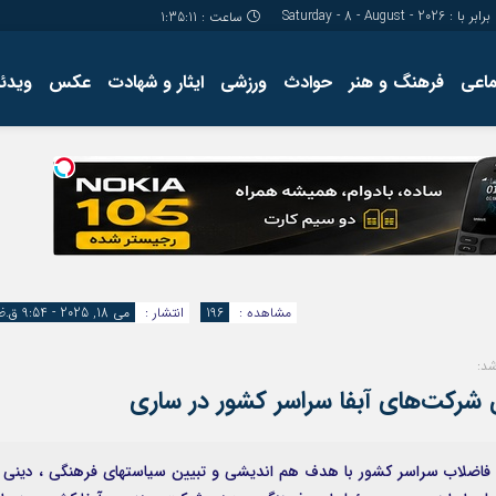
برابر با : Saturday - 8 - August - 2026
ساعت :
1:35:12
ماعی
فرهنگ و هنر
حوادث
ورزشی
ایثار و شهادت
عکس
ویدئو
درباره ما
کارگاه آموز
تولید محتوا
مجله ای
مشاهده :
196
انتشار :
می 18, 2025 - 9:54 ق.ظ
شد:
شرکت‌های آبفا سراسر کشور در ساری
فاضلاب سراسر کشور با هدف هم اندیشی و تبیین سیاستهای فرهنگی ، دینی 