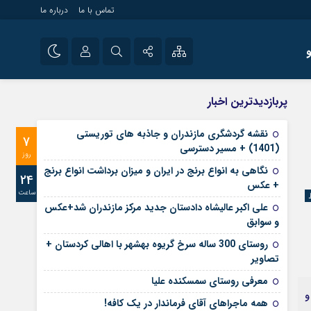
تماس با ما
درباره ما
شی راه اندازی سایت و
نام کاربری یا نشانی ایمیل
اینستاگرام
پربازدیدترین اخبار
 سایت های خبری و
تلگرام
نقشه گردشگری مازندران و جاذبه های توریستی
7
رمز عبور
(1401) + مسیر دسترسی
آپارات
روز
نگاهی به انواع برنج در ایران و میزان برداشت انواع برنج
24
+ عکس
ساعت
مرا به خاطر بسپار
علی‌ اکبر عالیشاه دادستان جدید مرکز مازندران شد+عکس
و سوابق
روستای 300 ساله سرخ ‌گریوه بهشهر با اهالی کردستان +
تصاویر
معرفی روستای سمسکنده علیا
و
همه ماجراهای آقای فرماندار در یک کافه!