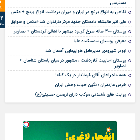
7
دسترسی
رو
نگاهی به انواع برنج در ایران و میزان برداشت انواع برنج + عکس
24
علی‌ اکبر عالیشاه دادستان جدید مرکز مازندران شد+عکس و سوابق
ساع
روستای 300 ساله سرخ ‌گریوه بهشهر با اهالی کردستان + تصاویر
معرفی روستای سمسکنده علیا
ابوذر شیرودی مدیرعامل هواپیمایی آسمان شد
روستای اجابیت کلاردشت ، مشهور در میان باستان شناسان +
تصاویر
همه ماجراهای آقای فرماندار در یک کافه!
خرس مازندران ؛ نگین حیات وحش ایران
روایت های شنیدنی موکب داران اربعین حسینی(ع)