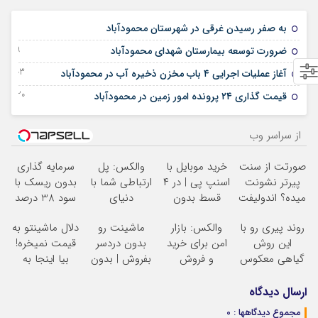
21 اکتبر 2025
به صفر رسیدن غرقی در شهرستان محمودآباد
19 جولای 2025
ضرورت توسعه بیمارستان شهدای محمودآباد
03 دسامبر 2024
آغاز عملیات اجرایی ۴ باب مخزن ذخیره آب در محمودآباد
20 دسامبر 2023
قیمت گذاری ۲۴ پرونده امور زمین در محمودآباد
از سراسر وب
صورتت از سنت
خرید موبایل با
والکس: پل
سرمایه گذاری
پیرتر نشونت
اسنپ پی | در ۴
ارتباطی شما با
بدون ریسک با
میده؟ اندولیفت
قسط بدون
دنیای
سود 38 درصد
برش می‌گردونه
سود و کارمزد!
سرمایه‌گذاری
سالانه
روند پیری رو با
والکس: بازار
ماشینت رو
دلال ماشینتو به
دیجیتال
این روش
امن برای خرید
بدون دردسر
قیمت نمیخره!
گیاهی معکوس
و فروش
بفروش | بدون
بیا اینجا به
کن
دارایی‌های
کمسیون
قیمت
دیجیتال
بفروش*فقط
ارسال دیدگاه
خریدار واقعی*
مجموع دیدگاهها : 0