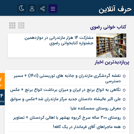
حرف آنلاین
نام کاربری یا نشانی ایمیل
اینستاگرام
تلگرام
کتاب خوانی رضوی
آپارات
مشارکت 14 هزار مازندرانی در دوازدهمین
جشنواره کتابخوانی رضوی
رمز عبور
پربازدیدترین اخبار
مرا به خاطر بسپار
نقشه گردشگری مازندران و جاذبه های توریستی (1401) + مسیر
7
دسترسی
رو
نگاهی به انواع برنج در ایران و میزان برداشت انواع برنج + عکس
24
علی‌ اکبر عالیشاه دادستان جدید مرکز مازندران شد+عکس و سوابق
ساع
معرفی روستای سمسکنده علیا
روستای 300 ساله سرخ ‌گریوه بهشهر با اهالی کردستان + تصاویر
همه ماجراهای آقای فرماندار در یک کافه!