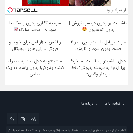
از سراسر وب
ماشینت رو بدون دردسر بفروش |
سرمایه گذاری بدون ریسک با
بدون کمسیون
سود 38 درصد سالانه
خرید موبایل با اسنپ پی | در ۴
والکس: بازار امن برای خرید و
قسط بدون سود و کارمزد!
فروش دارایی‌های دیجیتال
دلال ماشینتو به قیمت نمیخره!
ماشینتو به دلال نده! به مصرف
بیا اینجا به قیمت بفروش*فقط
کننده بفروش! بدون پاسخ به یک
خریدار واقعی*
تماس
تماس با ما
درباره ما
تمام حقوق مادی و معنوی این سایت متعلق به حرف آنلاین می باشد و استفاده از مطالب با ذکر