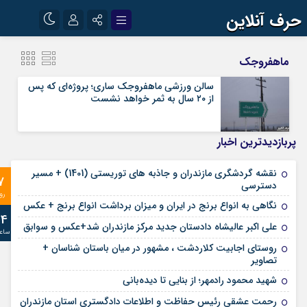
حرف آنلاین
نام کاربری یا نشانی ایمیل
اینستاگرام
تلگرام
ماهفروجک
آپارات
سالن ورزشی ماهفروجک ساری؛ پروژه‌ای که پس
از ۲۰ سال به ثمر خواهد نشست
رمز عبور
پربازدیدترین اخبار
مرا به خاطر بسپار
نقشه گردشگری مازندران و جاذبه های توریستی (1401) + مسیر
7
دسترسی
رو
نگاهی به انواع برنج در ایران و میزان برداشت انواع برنج + عکس
24
علی‌ اکبر عالیشاه دادستان جدید مرکز مازندران شد+عکس و سوابق
ساع
روستای اجابیت کلاردشت ، مشهور در میان باستان شناسان +
تصاویر
شهید محمود رادمهر؛ از بنایی تا دیده‌بانی
رحمت عشقی رئیس حفاظت و اطلاعات دادگستری استان مازندران