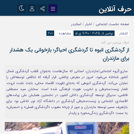
حرف آنلاین
نام کاربری یا نشانی ایمیل
اینستاگرام
تلگرام
صفحه نخست
اجتماعی
/
اخبار
/
اسلایدر
انتشار :
نوامبر 8, 2025 - 7:40 ق.ظ
مشاهده :
201
آپارات
حرف بررسی می کند
رمز عبور
از گردشگری انبوه تا گردشگری احیاگر؛ بازخوانی یک هشدار
برای مازندران
مرا به خاطر بسپار
ساری-گروه اجتماعی/مازندران، استانی که سال‌هاست به‌عنوان قطب گردشگری شمال
کشور شناخته می‌شود، امروز در معرض چالشی قرار گرفته که تناقض توسعه‌اش را
نمایان می‌کند: گردشگری انبوهی که به‌جای تقویت اقتصاد محلی، باعث نشت ثروت،
فشار زیست‌محیطی و تخریب هویت فرهنگی شده است. سخنان سید مصطفی
فاطمی، مدیرکل توسعه گردشگری داخلی کشور، در نخستین همایش ملی پیامدهای
اقتصادی، اجتماعی و زیست‌محیطی گردشگری در دانشگاه آزاد نور، تلاشی بود برای
بازتعریف مسیر توسعه مازندران و عبور از چرخه معیوب «گردشگری فصلی» و «مصرفی»
به سمت «گردشگری زندگی‌محور» و پایدار.