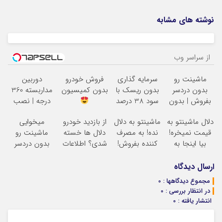
نوشته های مشابه
از سراسر وب
ماشینت رو
سرمایه گذاری
فروش خودرو
دوربین
بدون دردسر
بدون ریسک با
بدون کمیسیون
مداربسته 360
بفروش | بدون
سود 38 درصد
درجه | نصب
کمسیون
سالانه
آسان و راحت
دلال ماشینتو به
ماشینتو به دلال
از بازدید خودرو
میخوایی
قیمت نمیخره!
نده! به مصرف
دلال ها خسته
ماشینت رو
بیا اینجا به
کننده بفروش!
شدی؟ اطلاعات
بدون دردسر
قیمت
بدون پاسخ به
ماشینت رو
بفروشی؟ بدون
بفروش*فقط
یک تماس
اینجا ثبت کن
کمیسیون
ارسال دیدگاه
خریدار واقعی*
مجموع دیدگاهها : 0
در انتظار بررسی : 0
انتشار یافته : 0