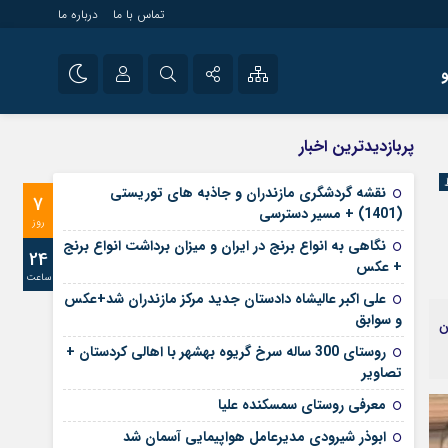
تماس با ما
درباره ما
شی راه اندازی سایت و
نام کاربری یا نشانی ایمیل
اینستاگرام
پربازدیدترین اخبار
 سایت های خبری و
تلگرام
نقشه گردشگری مازندران و جاذبه های توریستی
7
رمز عبور
(1401) + مسیر دسترسی
آپارات
روز
نگاهی به انواع برنج در ایران و میزان برداشت انواع برنج
24
+ عکس
ساعت
مرا به خاطر بسپار
علی‌ اکبر عالیشاه دادستان جدید مرکز مازندران شد+عکس
و سوابق
ن
روستای 300 ساله سرخ ‌گریوه بهشهر با اهالی کردستان +
تصاویر
معرفی روستای سمسکنده علیا
ابوذر شیرودی مدیرعامل هواپیمایی آسمان شد