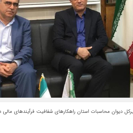
رکل دیوان محاسبات استان راهکارهای شفافیت فرآیندهای مالی د